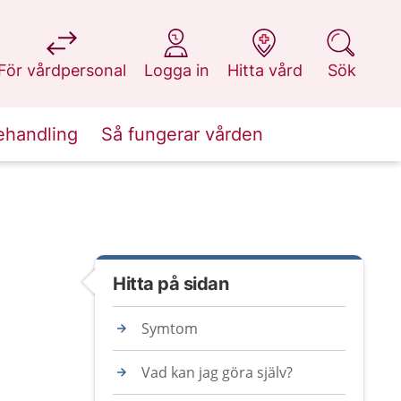
på 1177.se
på 1177.se
på 1177.se
på 1177.se
För vårdpersonal
Logga in
Hitta vård
Sök
ehandling
Så fungerar vården
Hitta på sidan
Symtom
Vad kan jag göra själv?