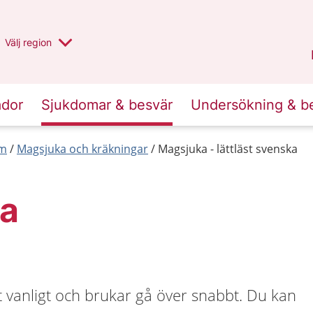
Du har valt region
Välj
en annan
region
Stockholms län
.
ador
Sjukdomar & besvär
Undersökning & b
rm
Magsjuka och kräkningar
Magsjuka - lättläst svenska
a
 vanligt och brukar gå över snabbt. Du kan