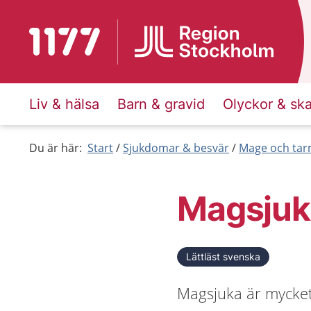
Till startsidan för 1177
Liv & hälsa
Barn & gravid
Olyckor & sk
Du är här:
Start
Sjukdomar & besvär
Mage och ta
Magsjuk
Lättläst svenska
Magsjuka är mycket