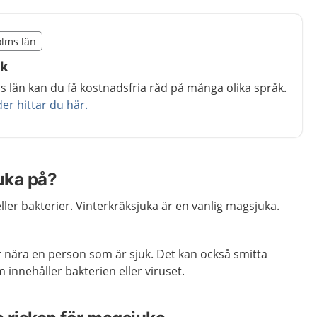
illägget från region Stockholms län
olms län
egion Stockholms län
åk
 län kan du få kostnadsfria råd på många olika språk.
r hittar du här.
uka på?
ller bakterier. Vinterkräksjuka är en vanlig magsjuka.
r nära en person som är sjuk. Det kan också smitta
nnehåller bakterien eller viruset.