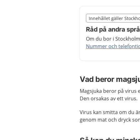
Slut på det regionala t
Innehållet gäller Stockh
Nedan innehåll gäller r
Råd på andra spr
Om du bor i Stockholms
Nummer och telefontide
Vad beror magsj
Magsjuka beror på virus e
Den orsakas av ett virus.
Virus kan smitta om du ä
genom mat och dryck som i