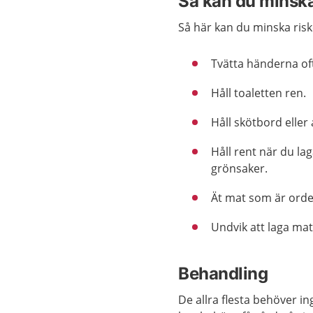
Så kan du minska
Så här kan du minska riske
Tvätta händerna oft
Håll toaletten ren.
Håll skötbord eller
Håll rent när du la
grönsaker.
Ät mat som är ordent
Undvik att laga mat
Behandling
De allra flesta behöver in