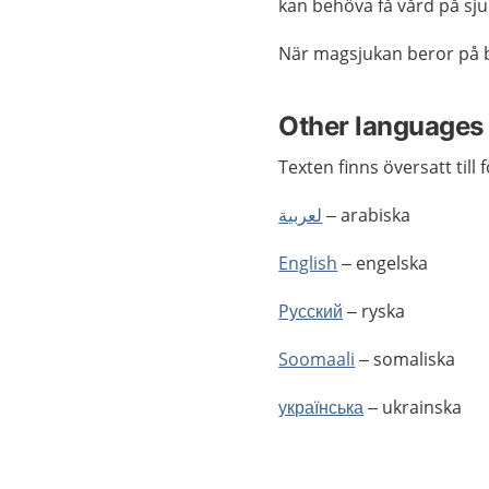
kan behöva få vård på sj
När magsjukan beror på b
Other languages
Texten finns översatt till 
لعربية
– arabiska
English
– engelska
Pусский
– ryska
Soomaali
– somaliska
українська
– ukrainska