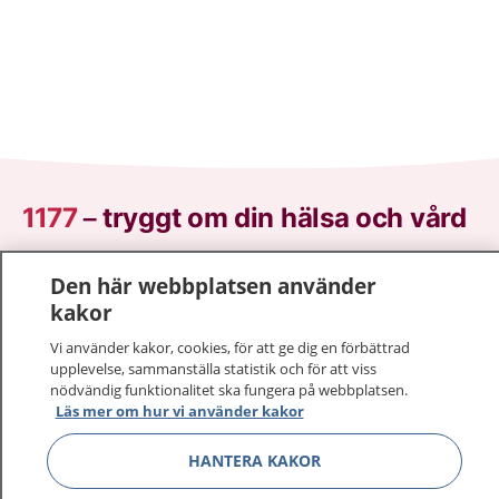
1177
–
tryggt om din hälsa och vård
På 1177.se får du råd om hälsa och information om
Den här webbplatsen använder
sjukdomar och vilka mottagningar du kan kontakta.
kakor
Logga in för att läsa din journal och göra dina
Vi använder kakor, cookies, för att ge dig en förbättrad
vårdärenden. Ring telefonnummer 1177 för
upplevelse, sammanställa statistik och för att viss
sjukvårdsrådgivning dygnet runt.
nödvändig funktionalitet ska fungera på webbplatsen.
1177 ger dig råd när du vill må bättre.
Läs mer om hur vi använder kakor
HANTERA KAKOR