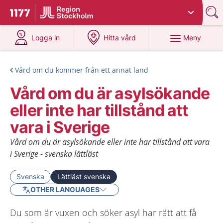
Du har valt region
Stockholms län
.
Till startsidan för 1177
på 1177.se
på 1177.se
Meny
Logga in
Hitta vård
Vård om du kommer från ett annat land
Vård om du är asylsökande
eller inte har tillstånd att
vara i Sverige
Vård om du är asylsökande eller inte har tillstånd att vara
i Sverige - svenska lättläst
Svenska
Lättläst svenska
OTHER LANGUAGES
Du som är vuxen och söker asyl har rätt att få