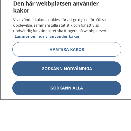
1177
–
tryggt om din hälsa och vård
Den här webbplatsen använder
kakor
På 1177.se får du råd om hälsa och information om
Vi använder kakor, cookies, för att ge dig en förbättrad
sjukdomar och vilka mottagningar du kan kontakta.
upplevelse, sammanställa statistik och för att viss
Logga in för att läsa din journal och göra dina
nödvändig funktionalitet ska fungera på webbplatsen.
vårdärenden. Ring telefonnummer 1177 för
Läs mer om hur vi använder kakor
sjukvårdsrådgivning dygnet runt.
1177 ger dig råd när du vill må bättre.
HANTERA KAKOR
GODKÄNN NÖDVÄNDIGA
Visa inn
GODKÄNN ALLA
1177 på flera språk
Visa inn
Om 1177
Visa inn
Kontakt