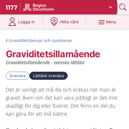
Du har valt region
Stockholms län
.
Till startsidan för 1177
på 1177.se
på 1177.se
Meny
Logga in
Hitta vård
Graviditetsbesvär och sjukdomar
Graviditetsillamående
Graviditetsillamående - svenska lättläst
Svenska
Lättläst svenska
Det är vanligt att må illa och kräkas när man är
gravid. Även om det kan vara jobbigt är det inte
skadligt för dig eller fostret. Det finns en del du
kan göra för att må bättre.