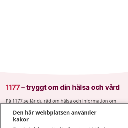
1177
–
tryggt om din hälsa och vård
På 1177.se får du råd om hälsa och information om
sjukdomar och vilka mottagningar du kan kontakta.
Den här webbplatsen använder
Logga in för att läsa din journal och göra dina
kakor
vårdärenden. Ring telefonnummer 1177 för