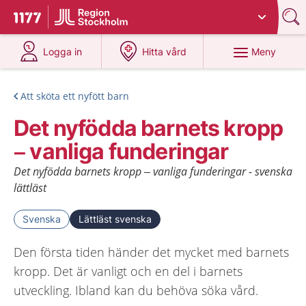
Du har valt region
Stockholms län
.
Till startsidan för 1177
på 1177.se
på 1177.se
Meny
Logga in
Hitta vård
Att sköta ett nyfött barn
Det nyfödda barnets kropp
– vanliga funderingar
Det nyfödda barnets kropp – vanliga funderingar - svenska
lättläst
Svenska
Lättläst svenska
Den första tiden händer det mycket med barnets
kropp. Det är vanligt och en del i barnets
utveckling. Ibland kan du behöva söka vård.