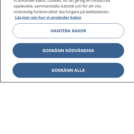
sjukvårdsrådgivning dygnet runt.
Vi använder kakor, cookies, för att ge dig en förbättrad
upplevelse, sammanställa statistik och för att viss
1177 ger dig råd när du vill må bättre.
nödvändig funktionalitet ska fungera på webbplatsen.
Läs mer om hur vi använder kakor
HANTERA KAKOR
Visa inn
1177 på flera språk
GODKÄNN NÖDVÄNDIGA
Visa inn
Om 1177
GODKÄNN ALLA
Visa inn
Kontakt
Behandling av personuppgifter
Hantering av kakor