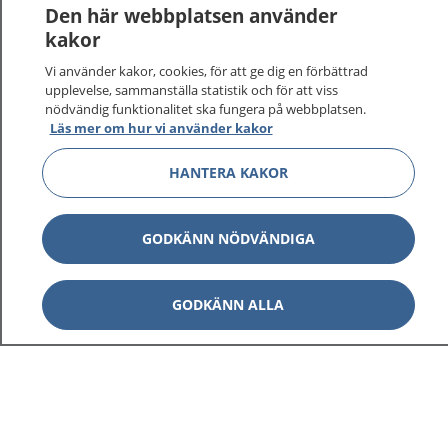
1177
–
tryggt om din hälsa och vård
Den här webbplatsen använder
kakor
På 1177.se får du råd om hälsa och information om
Vi använder kakor, cookies, för att ge dig en förbättrad
sjukdomar och vilka mottagningar du kan kontakta.
upplevelse, sammanställa statistik och för att viss
Logga in för att läsa din journal och göra dina
nödvändig funktionalitet ska fungera på webbplatsen.
vårdärenden. Ring telefonnummer 1177 för
Läs mer om hur vi använder kakor
sjukvårdsrådgivning dygnet runt.
1177 ger dig råd när du vill må bättre.
HANTERA KAKOR
GODKÄNN NÖDVÄNDIGA
Visa inn
1177 på flera språk
GODKÄNN ALLA
Visa inn
Om 1177
Visa inn
Kontakt