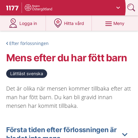
Du har valt region
Östergötland
.
Till startsidan för 1177
på 1177.se
på 1177.se
Meny
Logga in
Hitta vård
Efter förlossningen
Mens efter du har fött barn
Lättläst svenska
Det är olika när mensen kommer tillbaka efter att
man har fött barn. Du kan bli gravid innan
mensen har kommit tillbaka.
Första tiden efter förlossningen är