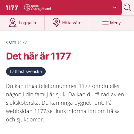
Du har valt region
Östergötland
.
Till startsidan för 1177
på 1177.se
på 1177.se
Meny
Logga in
Hitta vård
Om 1177
Det här är 1177
Lättläst svenska
Du kan ringa telefonnummer 1177 om du eller
någon i din familj är sjuk. Då kan du få råd av en
sjuksköterska. Du kan ringa dygnet runt. På
webbsidan 1177.se finns information om hälsa
och sjukdomar.