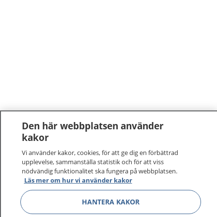
Den här webbplatsen använder
kakor
1177
–
tryggt om din hälsa och vård
Vi använder kakor, cookies, för att ge dig en förbättrad
På 1177.se får du råd om hälsa och information om
upplevelse, sammanställa statistik och för att viss
nödvändig funktionalitet ska fungera på webbplatsen.
sjukdomar och vilka mottagningar du kan kontakta.
Läs mer om hur vi använder kakor
Logga in för att läsa din journal och göra dina
vårdärenden. Ring telefonnummer 1177 för
HANTERA KAKOR
sjukvårdsrådgivning dygnet runt.