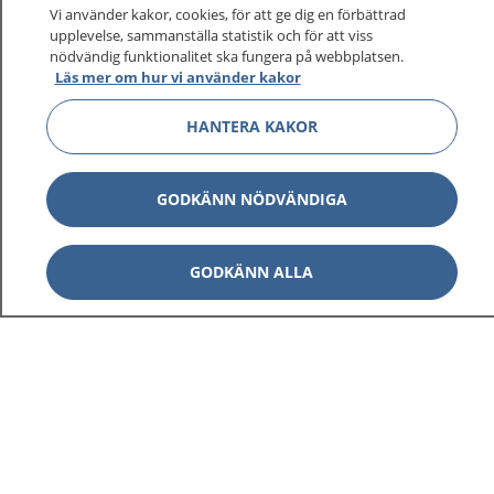
På 1177.se får du råd om hälsa och information om
Vi använder kakor, cookies, för att ge dig en förbättrad
sjukdomar och vilka mottagningar du kan kontakta.
upplevelse, sammanställa statistik och för att viss
Logga in för att läsa din journal och göra dina
nödvändig funktionalitet ska fungera på webbplatsen.
Läs mer om hur vi använder kakor
vårdärenden. Ring telefonnummer 1177 för
sjukvårdsrådgivning dygnet runt.
HANTERA KAKOR
1177 ger dig råd när du vill må bättre.
GODKÄNN NÖDVÄNDIGA
GODKÄNN ALLA
Visa inn
1177 på flera språk
Visa inn
Om 1177
Visa inn
Kontakt
Behandling av personuppgifter