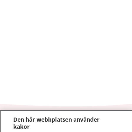
1177
–
tryggt om din hälsa och vård
Den här webbplatsen använder
kakor