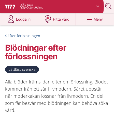
Du har valt region
Östergötland
.
Till startsidan för 1177
på 1177.se
på 1177.se
Meny
Logga in
Hitta vård
Efter förlossningen
Blödningar efter
förlossningen
Lättläst svenska
Alla blöder från slidan efter en förlossning. Blodet
kommer från ett sår i livmodern. Såret uppstår
när moderkakan lossnar från livmodern. En del
som får besvär med blödningen kan behöva söka
vård.