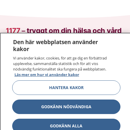
1177
–
tryggt om din hälsa och vård
Den här webbplatsen använder
På 1177.se får du råd om hälsa och information om
kakor
sjukdomar och vilka mottagningar du kan kontakta.
Logga in för att läsa din journal och göra dina
Vi använder kakor, cookies, för att ge dig en förbättrad
upplevelse, sammanställa statistik och för att viss
vårdärenden. Ring telefonnummer 1177 för
nödvändig funktionalitet ska fungera på webbplatsen.
sjukvårdsrådgivning dygnet runt.
Läs mer om hur vi använder kakor
1177 ger dig råd när du vill må bättre.
HANTERA KAKOR
GODKÄNN NÖDVÄNDIGA
Visa inn
1177 på flera språk
GODKÄNN ALLA