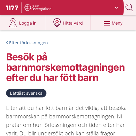
Du har valt region
Östergötland
.
Till startsidan för 1177
på 1177.se
på 1177.se
Meny
Logga in
Hitta vård
Efter förlossningen
Besök på
barnmorskemottagningen
efter du har fött barn
Lättläst svenska
Efter att du har fött barn är det viktigt att besöka
barnmorskan på barnmorskemottagningen. Ni
pratar om hur förlossningen och tiden efter har
varit. Du blir undersökt och kan ställa frågor.