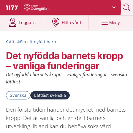
Du har valt region
Östergötland
.
Till startsidan för 1177
på 1177.se
på 1177.se
Meny
Logga in
Hitta vård
Att sköta ett nyfött barn
Det nyfödda barnets kropp
– vanliga funderingar
Det nyfödda barnets kropp – vanliga funderingar - svenska
lättläst
Svenska
Lättläst svenska
Den första tiden händer det mycket med barnets
kropp. Det är vanligt och en del i barnets
utveckling. Ibland kan du behöva söka vård.