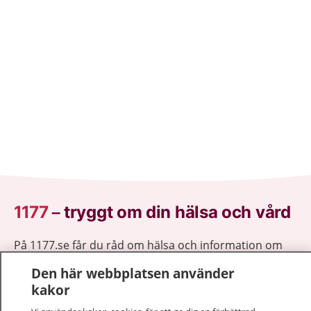
1177
–
tryggt om din hälsa och vård
På 1177.se får du råd om hälsa och information om
sjukdomar och vilka mottagningar du kan kontakta.
Den här webbplatsen använder
Logga in för att läsa din journal och göra dina
kakor
vårdärenden. Ring telefonnummer 1177 för