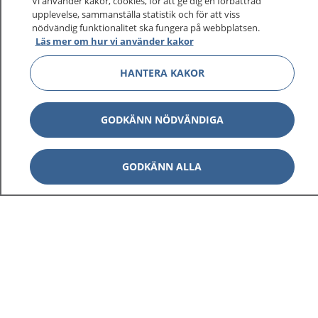
sjukvårdsrådgivning dygnet runt.
Vi använder kakor, cookies, för att ge dig en förbättrad
upplevelse, sammanställa statistik och för att viss
1177 ger dig råd när du vill må bättre.
nödvändig funktionalitet ska fungera på webbplatsen.
Läs mer om hur vi använder kakor
HANTERA KAKOR
Visa inn
1177 på flera språk
GODKÄNN NÖDVÄNDIGA
Visa inn
Om 1177
GODKÄNN ALLA
Visa inn
Kontakt
Behandling av personuppgifter
Hantering av kakor