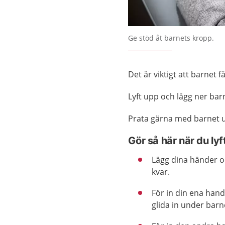
Förstora bilden
Ge stöd åt barnets kropp.
Det är viktigt att barnet 
Lyft upp och lägg ner barn
Prata gärna med barnet u
Gör så här när du ly
Lägg dina händer o
kvar.
För in din ena han
glida in under barn