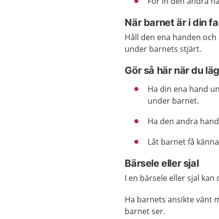
För in den andra h
När barnet är i din 
Håll den ena handen och
under barnets stjärt.
Gör så här när du lä
Ha din ena hand u
under barnet.
Ha den andra hande
Låt barnet få känna
Bärsele eller sjal
I en bärsele eller sjal ka
Ha barnets ansikte vänt m
barnet ser.