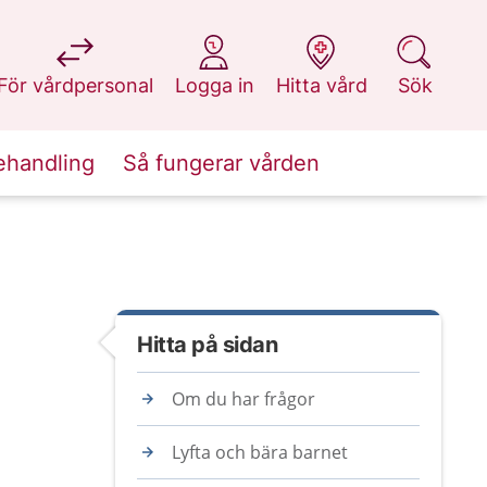
på 1177.se
på 1177.se
på 1177.se
på 1177.se
För vårdpersonal
Logga in
Hitta vård
Sök
ehandling
Så fungerar vården
Hitta på sidan
Om du har frågor
Lyfta och bära barnet