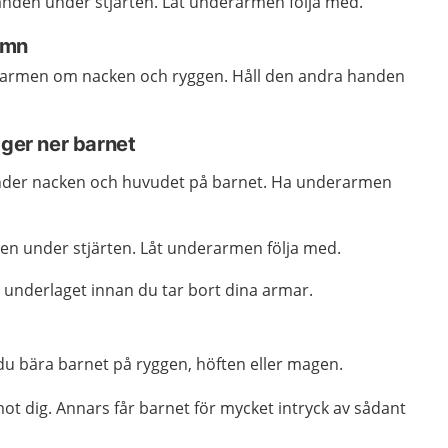
anden under stjärten. Låt underarmen följa med.
famn
 armen om nacken och ryggen. Håll den andra handen
gger ner barnet
nder nacken och huvudet på barnet. Ha underarmen
n under stjärten. Låt underarmen följa med.
 underlaget innan du tar bort dina armar.
n du bära barnet på ryggen, höften eller magen.
ot dig. Annars får barnet för mycket intryck av sådant