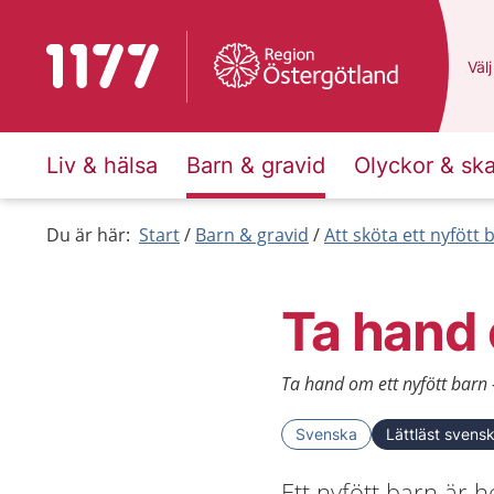
Till startsidan för 1177
Du 
Välj
Liv & hälsa
Barn & gravid
Olyckor & sk
Du är här:
Start
Barn & gravid
Att sköta ett nyfött 
Ta hand 
Ta hand om ett nyfött barn -
Svenska
Lättläst svens
Ett nyfött barn är 