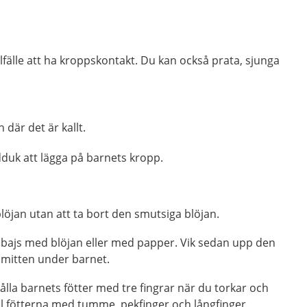
tillfälle att ha kroppskontakt. Du kan också prata, sjunga
 där det är kallt.
ndduk att lägga på barnets kropp.
löjan utan att ta bort den smutsiga blöjan.
t bajs med blöjan eller med papper. Vik sedan upp den
 mitten under barnet.
hålla barnets fötter med tre fingrar när du torkar och
åll fötterna med tumme, pekfinger och långfinger.