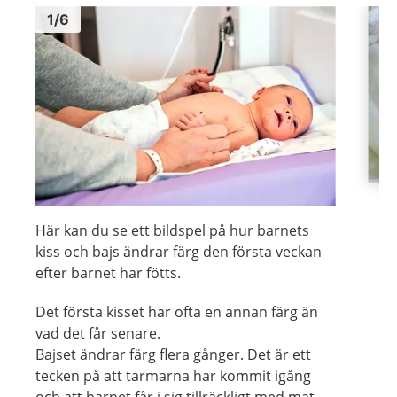
Bild
1
Bild
1
1
/
6
Visa föregående bild
Visa n
Här kan du se ett bildspel på hur barnets
kiss och bajs ändrar färg den första veckan
efter barnet har fötts.
Det första kisset har ofta en annan färg än
vad det får senare.
Bajset ändrar färg flera gånger. Det är ett
tecken på att tarmarna har kommit igång
och att barnet får i sig tillräckligt med mat.