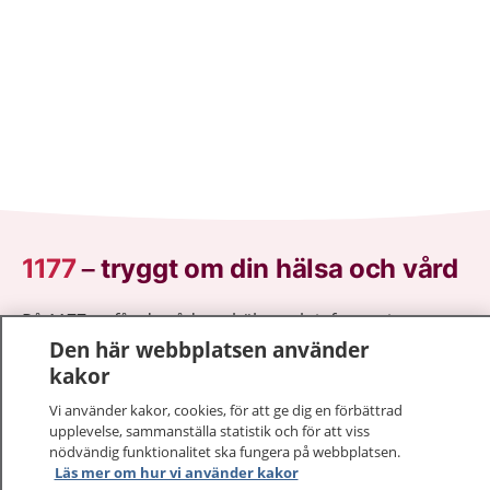
1177
–
tryggt om din hälsa och vård
På 1177.se får du råd om hälsa och information om
Den här webbplatsen använder
sjukdomar och vilka mottagningar du kan kontakta.
kakor
Logga in för att läsa din journal och göra dina
vårdärenden. Ring telefonnummer 1177 för
Vi använder kakor, cookies, för att ge dig en förbättrad
sjukvårdsrådgivning dygnet runt.
upplevelse, sammanställa statistik och för att viss
1177 ger dig råd när du vill må bättre.
nödvändig funktionalitet ska fungera på webbplatsen.
Läs mer om hur vi använder kakor