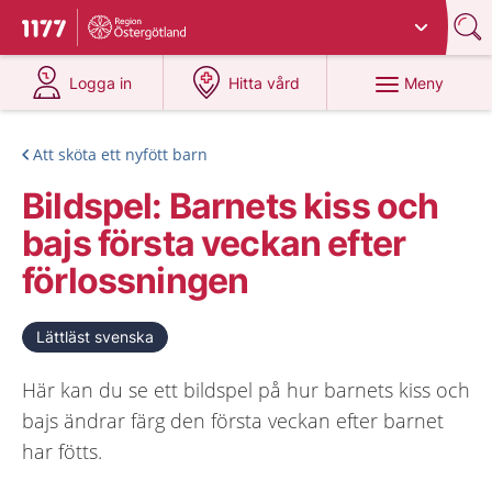
Du har valt region
Östergötland
.
Till startsidan för 1177
på 1177.se
på 1177.se
Meny
Logga in
Hitta vård
Att sköta ett nyfött barn
Bildspel: Barnets kiss och
bajs första veckan efter
förlossningen
Lättläst svenska
Här kan du se ett bildspel på hur barnets kiss och
bajs ändrar färg den första veckan efter barnet
har fötts.