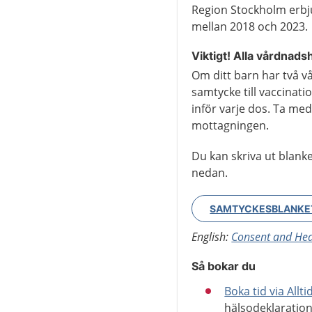
Region Stockholm erbju
mellan 2018 och 2023.
Viktigt! Alla vårdnad
Om ditt barn har två v
samtycke till vaccinati
inför varje dos. Ta med
mottagningen.
Du kan skriva ut blanke
nedan.
SAMTYCKESBLANKET
English:
Consent and Hea
Så bokar du
Boka tid via Allt
hälsodeklaratio