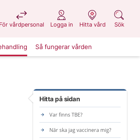
på 1177.se
på 1177.se
på 1177.se
på 1177.se
För vårdpersonal
Logga in
Hitta vård
Sök
ehandling
Så fungerar vården
Hitta på sidan
Var finns TBE?
När ska jag vaccinera mig?