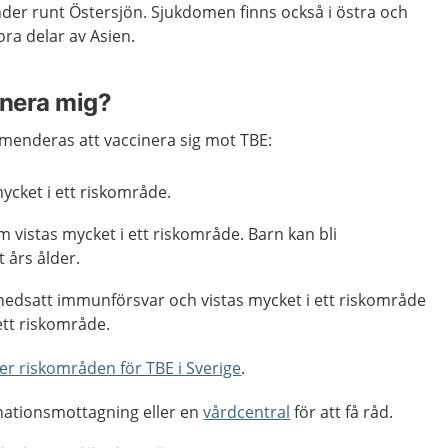
änder runt Östersjön. Sjukdomen finns också i östra och
ora delar av Asien.
inera mig?
enderas att vaccinera sig mot TBE:
ycket i ett riskområde.
m vistas mycket i ett riskområde. Barn kan bli
t års ålder.
edsatt immunförsvar och vistas mycket i ett riskområde
 ett riskområde.
er riskområden för TBE i Sverige
.
nationsmottagning eller en
vårdcentral
för att få råd.