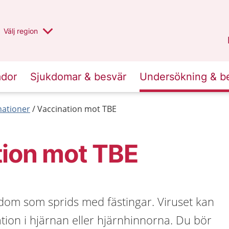
Du har valt region
Välj
en annan
region
Stockholms län
.
ador
Sjukdomar & besvär
Undersökning & b
nationer
Vaccination mot TBE
tion mot TBE
kdom som sprids med fästingar. Viruset kan
ion i hjärnan eller hjärnhinnorna. Du bör