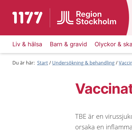
Till startsidan för 1177
Liv & hälsa
Barn & gravid
Olyckor & sk
Du är här:
Start
Undersökning & behandling
Vacci
Vaccina
TBE är en virussju
orsaka en inflammat