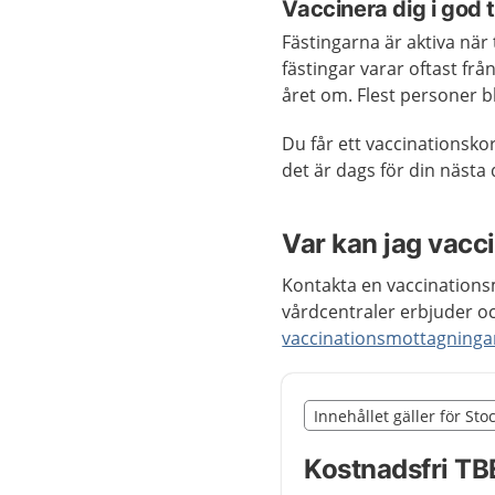
Vaccinera dig i god 
Fästingarna är aktiva nä
fästingar varar oftast frå
året om. Flest personer 
Du får ett vaccinationsko
det är dags för din nästa 
Var kan jag vacc
Kontakta en vaccinationsm
vårdcentraler erbjuder o
vaccinationsmottagningar
Slut på det regionala t
Innehållet gäller för St
Nedan innehåll gäller r
Kostnadsfri TBE