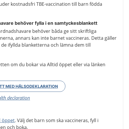
der kostnadsfri TBE-vaccination till barn födda
shavare behöver fylla i en samtyckesblankett
årdnadshavare behöver båda ge sitt skriftliga
onerna, annars kan inte barnet vaccineras. Detta gäller
 de ifyllda blanketterna och lämna dem till
tten om du bokar via Alltid öppet eller via länken
T MED HÄLSODEKLARATION
lth declaration
id öppet
. Välj det barn som ska vaccineras, fyll i
nen och boka.