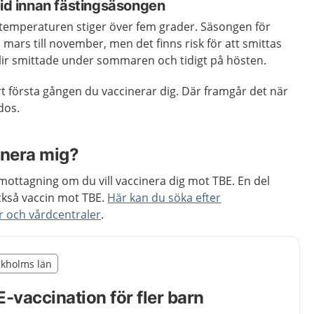
tid innan fästingsäsongen
r temperaturen stiger över fem grader. Säsongen för
n mars till november, men det finns risk för att smittas
blir smittade under sommaren och tidigt på hösten.
rt första gången du vaccinerar dig. Där framgår det när
dos.
inera mig?
ottagning om du vill vaccinera dig mot TBE. En del
ckså vaccin mot TBE.
Här kan du söka efter
 och vårdcentraler
.
illägget från region Stockholms län
ockholms län
egion Stockholms län
-vaccination för fler barn