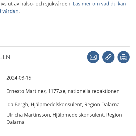
ivs ut av hälso- och sjukvården.
Läs mer om vad du kan
d vården
.
Dela via mejl
Kopiera län
Skr
KELN
2024-03-15
Ernesto
Martinez,
1177.se, nationella redaktionen
Ida
Bergh,
Hjälpmedelskonsulent,
Region Dalarna
Ulricha
Martinsson,
Hjälpmedelskonsulent,
Region
Dalarna