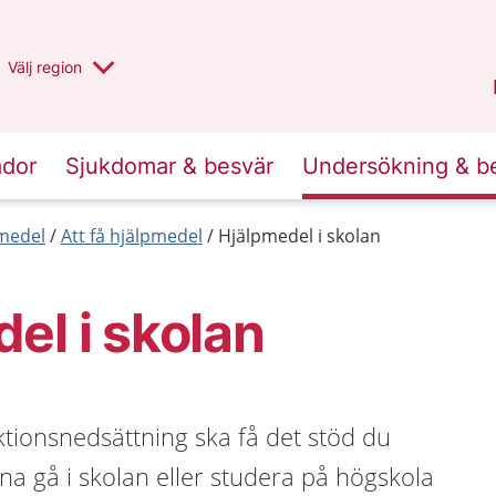
Du har valt region
Välj
en annan
region
Stockholms län
.
ador
Sjukdomar & besvär
Undersökning & b
medel
Att få hjälpmedel
Hjälpmedel i skolan
el i skolan
tionsnedsättning ska få det stöd du
na gå i skolan eller studera på högskola