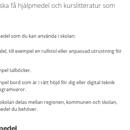
 ska få hjälpmedel och kurslitteratur som
medel som du kan använda i skolan:
el, till exempel en rullstol eller anpassad utrustning för
mpel talböcker.
mpel bord som är i rätt höjd för dig eller digital teknik
ogramvaror.
i skolan delas mellan regionen, kommunen och skolan,
medel du behöver.
medel