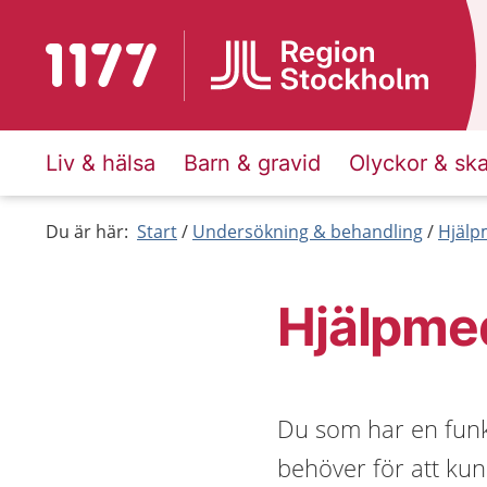
Till startsidan för 1177
Liv & hälsa
Barn & gravid
Olyckor & sk
Du är här:
Start
Undersökning & behandling
Hjälp
Hjälpmed
Du som har en funk
behöver för att kun