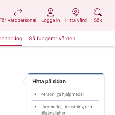
på 1177.se
på 1177.se
på 1177.se
på 1177.se
För vårdpersonal
Logga in
Hitta vård
Sök
ehandling
Så fungerar vården
Hitta på sidan
Personliga hjälpmedel
Läromedel, utrustning och
tillgänglighet