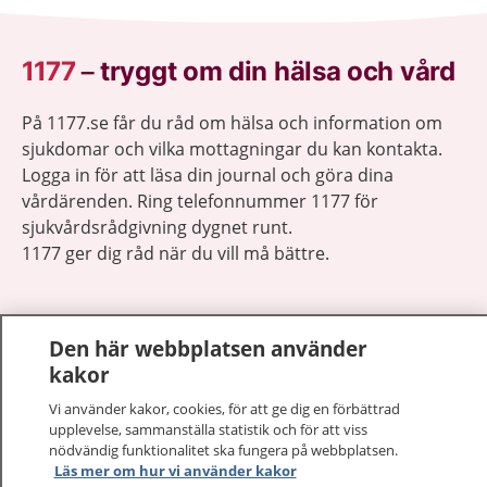
1177
–
tryggt om din hälsa och vård
På 1177.se får du råd om hälsa och information om
sjukdomar och vilka mottagningar du kan kontakta.
Logga in för att läsa din journal och göra dina
vårdärenden. Ring telefonnummer 1177 för
sjukvårdsrådgivning dygnet runt.
1177 ger dig råd när du vill må bättre.
Den här webbplatsen använder
kakor
Visa inn
1177 på flera språk
Vi använder kakor, cookies, för att ge dig en förbättrad
upplevelse, sammanställa statistik och för att viss
Visa inn
nödvändig funktionalitet ska fungera på webbplatsen.
Om 1177
Läs mer om hur vi använder kakor