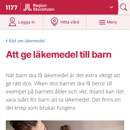
Du har valt region
Stockholms län
.
Till startsidan för 1177
på 1177.se
på 1177.se
Meny
Logga in
Hitta vård
Råd om läkemedel
Att ge läkemedel till barn
När barn ska få läkemedel är det extra viktigt att
ge rätt dos. Vilken dos barnet ska få beror till
exempel på barnets ålder och vikt. Ibland kan det
vara svårt för barn att ta läkemedel. Det finns en
del knep som brukar fungera.