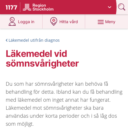
Du har valt region
Stockholms län
.
Till startsidan för 1177
på 1177.se
på 1177.se
Meny
Logga in
Hitta vård
Läkemedel utifrån diagnos
Läkemedel vid
sömnsvårigheter
Du som har sömnsvårigheter kan behöva få
behandling för detta. Ibland kan du få behandling
med läkemedel om inget annat har fungerat.
Läkemedel mot sömnsvårigheter ska bara
användas under korta perioder och i så låg dos
som möjligt.