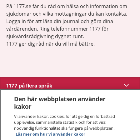
På 1177.se får du råd om hälsa och information om
sjukdomar och vilka mottagningar du kan kontakta.
Logga in för att läsa din journal och göra dina
vårdärenden. Ring telefonnummer 1177 för
sjukvårdsrådgivning dygnet runt.
1177 ger dig råd när du vill må bättre.
Visa inn
1177 på flera språk
Den här webbplatsen använder
Visa inn
Om 1177
kakor
Vi använder kakor, cookies, för att ge dig en förbättrad
Visa inn
Kontakt
upplevelse, sammanställa statistik och för att viss
nödvändig funktionalitet ska fungera på webbplatsen.
Läs mer om hur vi använder kakor