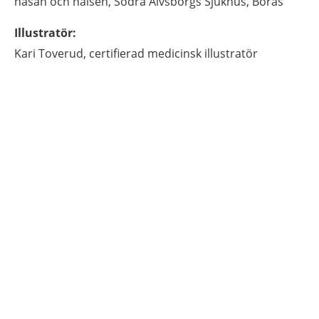
näsan och halsen,
Södra Älvsborgs Sjukhus,
Borås
Illustratör
:
Kari
Toverud,
certifierad medicinsk illustratör