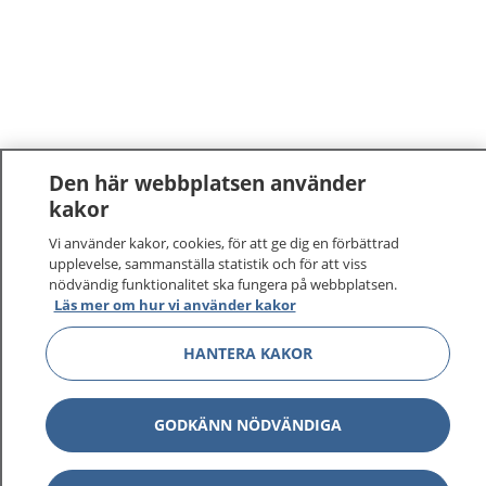
Den här webbplatsen använder
kakor
1177
–
tryggt om din hälsa och vård
Vi använder kakor, cookies, för att ge dig en förbättrad
upplevelse, sammanställa statistik och för att viss
På 1177.se får du råd om hälsa och information om
nödvändig funktionalitet ska fungera på webbplatsen.
Läs mer om hur vi använder kakor
sjukdomar och vilka mottagningar du kan kontakta.
Logga in för att läsa din journal och göra dina
HANTERA KAKOR
vårdärenden. Ring telefonnummer 1177 för
sjukvårdsrådgivning dygnet runt.
1177 ger dig råd när du vill må bättre.
GODKÄNN NÖDVÄNDIGA