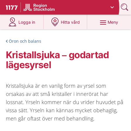
Du har valt region
Stockholms län
.
Till startsidan för 1177
på 1177.se
på 1177.se
Meny
Logga in
Hitta vård
Öron och balans
Kristallsjuka – godartad
lägesyrsel
Kristallsjuka är en vanlig form av yrsel som
orsakas av att små kristaller i innerörat har
lossnat. Yrseln kommer när du vrider huvudet på
vissa sätt. Yrseln kan kännas mycket obehaglig,
men går oftast över med behandling.