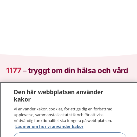
1177
–
tryggt om din hälsa och vård
På 1177.se får du råd om hälsa och information om
Den här webbplatsen använder
sjukdomar och vilka mottagningar du kan kontakta.
kakor
Logga in för att läsa din journal och göra dina
vårdärenden. Ring telefonnummer 1177 för
Vi använder kakor, cookies, för att ge dig en förbättrad
sjukvårdsrådgivning dygnet runt.
upplevelse, sammanställa statistik och för att viss
nödvändig funktionalitet ska fungera på webbplatsen.
1177 ger dig råd när du vill må bättre.
Läs mer om hur vi använder kakor