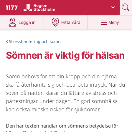
Du har valt region
Stockholms län
.
Till startsidan för 1177
på 1177.se
på 1177.se
Meny
Logga in
Hitta vård
Stresshantering och sömn
Sömnen är viktig för hälsan
Sömn behövs för att din kropp och din hjärna
ska få återhämta sig och bearbeta intryck. När du
sover på natten klarar du lättare av stress och
påfrestningar under dagen. En god sömnhälsa
kan också minska risken för sjukdomar.
Den här texten handlar om sömnens betydelse för