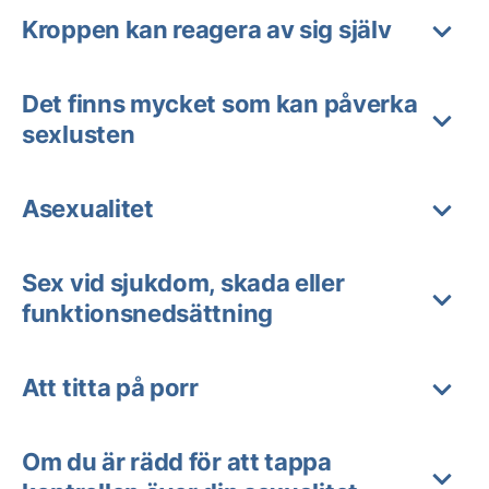
Kroppen kan reagera av sig själv
Det finns mycket som kan påverka
sexlusten
Asexualitet
Sex vid sjukdom, skada eller
funktionsnedsättning
Att titta på porr
Om du är rädd för att tappa