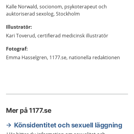
Kalle
Norwald,
socionom, psykoterapeut och
auktoriserad sexolog,
Stockholm
Illustratör
:
Kari
Toverud,
certifierad medicinsk illustratör
Fotograf
:
Emma
Hasselgren,
1177.se, nationella redaktionen
Mer på 1177.se
Könsidentitet och sexuell läggning