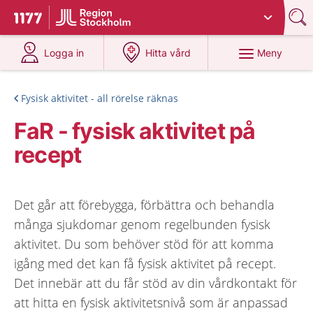
Du har valt region
Stockholms län
.
Till startsidan för 1177
på 1177.se
på 1177.se
Meny
Logga in
Hitta vård
Fysisk aktivitet - all rörelse räknas
FaR - fysisk aktivitet på
recept
Det går att förebygga, förbättra och behandla
många sjukdomar genom regelbunden fysisk
aktivitet. Du som behöver stöd för att komma
igång med det kan få fysisk aktivitet på recept.
Det innebär att du får stöd av din vårdkontakt för
att hitta en fysisk aktivitetsnivå som är anpassad