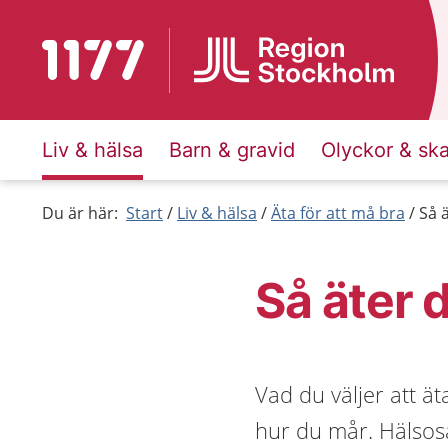
Till startsidan för 1177
Liv & hälsa
Barn & gravid
Olyckor & sk
Du är här:
Start
Liv & hälsa
Äta för att må bra
Så 
Så äter 
Vad du väljer att ä
hur du mår. Hälsos