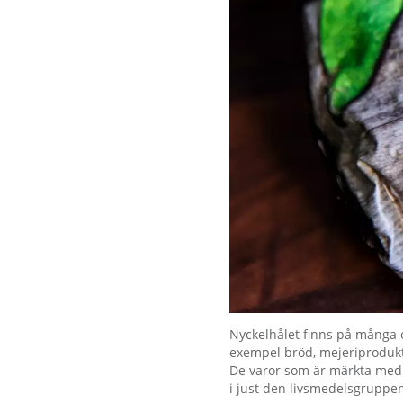
Förstora bilden
Nyckelhålet finns på många ol
exempel bröd, mejeriprodukte
De varor som är märkta med N
i just den livsmedelsgruppe