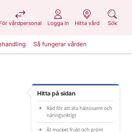
på 1177.se
på 1177.se
på 1177.se
på 1177.se
För vårdpersonal
Logga in
Hitta vård
Sök
ehandling
Så fungerar vården
Hitta på sidan
Råd för att äta hälsosamt och
näringsriktigt
Ät mycket frukt och grönt