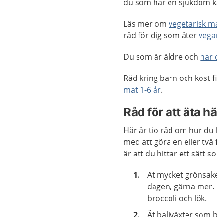
du som har en sjukdom ka
Läs mer om
vegetarisk m
råd för dig som äter
vega
Du som är äldre och
har 
Råd kring barn och kost fi
mat 1-6 år
.
Råd för att äta h
Här är tio råd om hur du 
med att göra en eller två
är att du hittar ett sätt s
Ät mycket grönsake
dagen, gärna mer. D
broccoli och lök.
Ät baljväxter som b