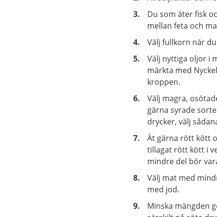
Du som äter fisk och
mellan feta och mag
Välj fullkorn när d
Välj nyttiga oljor 
märkta med Nyckelh
kroppen.
Välj magra, osötad
gärna syrade sorte
drycker, välj såda
Ät gärna rött kött
tillagat rött kött 
mindre del bör var
Välj mat med mindr
med jod.
Minska mängden go