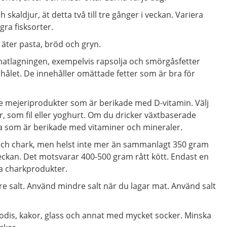
 skaldjur, ät detta två till tre gånger i veckan. Variera
ra fisksorter.
u äter pasta, bröd och gryn.
i matlagningen, exempelvis rapsolja och smörgåsfetter
ålet. De innehåller omättade fetter som är bra för
e mejeriprodukter som är berikade med D-vitamin. Välj
r, som fil eller yoghurt. Om du dricker växtbaserade
na som är berikade med vitaminer och mineraler.
 och chark, men helst inte mer än sammanlagt 350 gram
i veckan. Det motsvarar 400-500 gram rått kött. Endast en
a charkprodukter.
e salt. Använd mindre salt när du lagar mat. Använd salt
dis, kakor, glass och annat med mycket socker. Minska