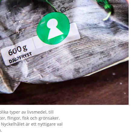
ika typer av livsmedel, till
r, flingor, fisk och grönsaker.
yckelhålet är ett nyttigare val
n.