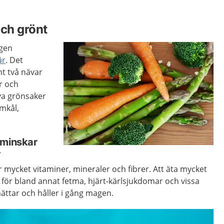
och grönt
agen
är
. Det
mt två nävar
r och
ova grönsaker
omkål,
 minskar
r
r mycket vitaminer, mineraler och fibrer. Att äta mycket
för bland annat fetma, hjärt-kärlsjukdomar och vissa
ättar och håller i gång magen.