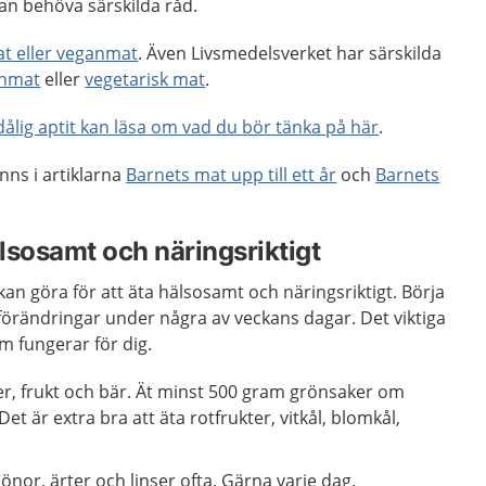
n behöva särskilda råd.
at eller veganmat
. Även Livsmedelsverket har särskilda
nmat
eller
vegetarisk mat
.
dålig aptit kan läsa om vad du bör tänka på här
.
nns i artiklarna
Barnets mat upp till ett år
och
Barnets
älsosamt och näringsriktigt
kan göra för att äta hälsosamt och näringsriktigt. Börja
 förändringar under några av veckans dagar. Det viktiga
om fungerar för dig.
r, frukt och bär. Ät minst 500 gram grönsaker om
et är extra bra att äta rotfrukter, vitkål, blomkål,
önor, ärter och linser ofta. Gärna varje dag.