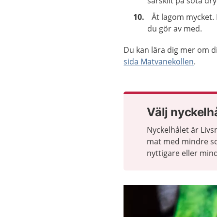
särskilt på söta dry
Ät lagom mycket. D
du gör av med.
Du kan lära dig mer om 
sida Matvanekollen
.
Välj nyckelh
Nyckelhålet är Livs
mat med mindre soc
nyttigare eller mind