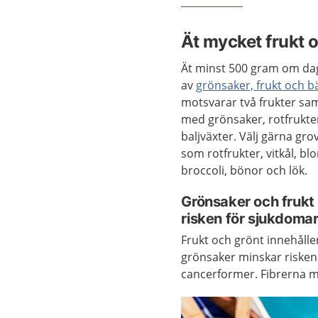
Ät mycket frukt 
Ät minst 500 gram om d
av
grönsaker, frukt och b
motsvarar två frukter sa
med grönsaker, rotfrukte
baljväxter. Välj gärna gr
som rotfrukter, vitkål, bl
broccoli, bönor och lök.
Grönsaker och frukt
risken för sjukdoma
Frukt och grönt innehålle
grönsaker minskar risken 
cancerformer. Fibrerna m