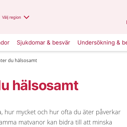
Du har valt region
Välj
en annan
region
Stockholms län
.
ador
Sjukdomar & besvär
Undersökning & b
äter du hälsosamt
du hälsosamt
ta, hur mycket och hur ofta du äter påverkar
amma matvanor kan bidra till att minska