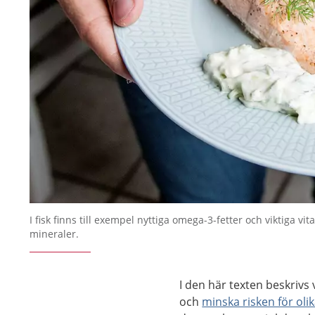
I fisk finns till exempel nyttiga omega-3-fetter och viktiga vi
mineraler.
I den här texten beskrivs 
och
minska risken för ol