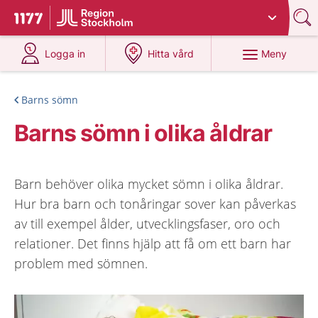
Du har valt region
Stockholms län
.
Till startsidan för 1177
på 1177.se
på 1177.se
Meny
Logga in
Hitta vård
Barns sömn
Barns sömn i olika åldrar
Barn behöver olika mycket sömn i olika åldrar.
Hur bra barn och tonåringar sover kan påverkas
av till exempel ålder, utvecklingsfaser, oro och
relationer. Det finns hjälp att få om ett barn har
problem med sömnen.