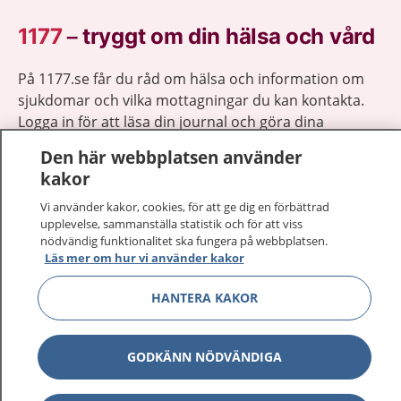
1177
–
tryggt om din hälsa och vård
På 1177.se får du råd om hälsa och information om
sjukdomar och vilka mottagningar du kan kontakta.
Logga in för att läsa din journal och göra dina
vårdärenden. Ring telefonnummer 1177 för
Den här webbplatsen använder
sjukvårdsrådgivning dygnet runt.
kakor
1177 ger dig råd när du vill må bättre.
Vi använder kakor, cookies, för att ge dig en förbättrad
upplevelse, sammanställa statistik och för att viss
nödvändig funktionalitet ska fungera på webbplatsen.
Läs mer om hur vi använder kakor
HANTERA KAKOR
Visa inn
1177 på flera språk
Visa inn
Om 1177
GODKÄNN NÖDVÄNDIGA
Visa inn