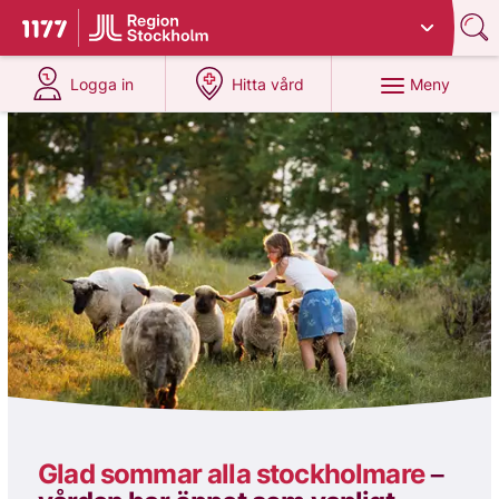
Du har valt region
Stockholms län
.
Till startsidan för 1177
på 1177.se
på 1177.se
Meny
Logga in
Hitta vård
1177
Glad sommar alla stockholmare
–