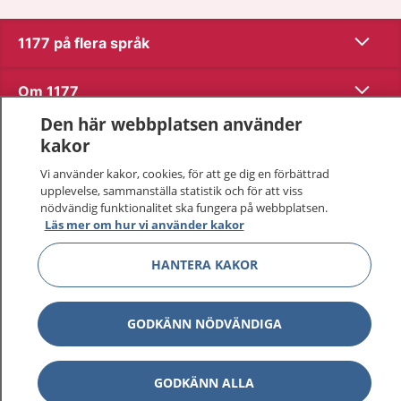
Visa inn
1177 på flera språk
Visa inn
Om 1177
Den här webbplatsen använder
Visa inn
Kontakt
kakor
Vi använder kakor, cookies, för att ge dig en förbättrad
upplevelse, sammanställa statistik och för att viss
Behandling av personuppgifter
nödvändig funktionalitet ska fungera på webbplatsen.
Läs mer om hur vi använder kakor
Hantering av kakor
HANTERA KAKOR
Inställningar för kakor
GODKÄNN NÖDVÄNDIGA
1177 – en tjänst från
Inera.
GODKÄNN ALLA