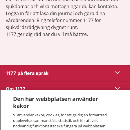
sjukdomar och vilka mottagningar du kan kontakta.
Logga in för att läsa din journal och göra dina
vårdärenden. Ring telefonnummer 1177 för
sjukvårdsrådgivning dygnet runt.
1177 ger dig råd när du vill må bättre.
Visa inn
1177 på flera språk
Visa inn
Om 1177
Den här webbplatsen använder
Visa inn
Kontakt
kakor
Vi använder kakor, cookies, för att ge dig en förbättrad
upplevelse, sammanställa statistik och för att viss
Behandling av personuppgifter
nödvändig funktionalitet ska fungera på webbplatsen.