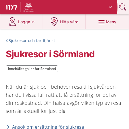
Du har valt region
Sörmland
.
Till startsidan för 1177
på 1177.se
på 1177.se
Meny
Logga in
Hitta vård
Sjukresor och färdtjänst
Sjukresor i Sörmland
Innehållet gäller för Sörmland
Innehållet gäller för Sörmland
När du är sjuk och behöver resa till sjukvården
har du i vissa fall rätt att få ersättning för del av
din reskostnad. Din hälsa avgör vilken typ av resa
som är aktuell för just dig.
Ansök om ersättning för sjukresa