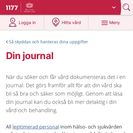
Du har valt region
Sörmland
.
Till startsidan för 1177
på 1177.se
på 1177.se
Meny
Logga in
Hitta vård
Så skyddas och hanteras dina uppgifter
Din journal
När du söker och får vård dokumenteras det i en
journal. Det görs framför allt för att din vård ska
bli så bra och säker som möjligt. Genom att läsa
din journal kan du också bli mer delaktig i din
vård och behandling.
All
legitimerad personal
inom hälso- och sjukvården