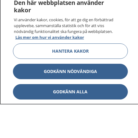
Den här webbplatsen använder
kakor
Vi använder kakor, cookies, för att ge dig en förbättrad
upplevelse, sammanställa statistik och för att viss
nödvändig funktionalitet ska fungera på webbplatsen.
Visa inn
1177 på flera språk
Läs mer om hur vi använder kakor
Visa inn
HANTERA KAKOR
Om 1177
Visa inn
Kontakt
GODKÄNN NÖDVÄNDIGA
GODKÄNN ALLA
Behandling av personuppgifter
Hantering av kakor
Inställningar för kakor