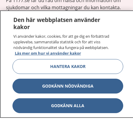
På 1177.se får du råd om hälsa och information om
sjukdomar och vilka mottagningar du kan kontakta.
Logga in för att läsa din journal och göra dina
Den här webbplatsen använder
vårdärenden. Ring telefonnummer 1177 för
kakor
sjukvårdsrådgivning dygnet runt.
1177 ger dig råd när du vill må bättre.
Vi använder kakor, cookies, för att ge dig en förbättrad
upplevelse, sammanställa statistik och för att viss
nödvändig funktionalitet ska fungera på webbplatsen.
Läs mer om hur vi använder kakor
HANTERA KAKOR
Visa inn
1177 på flera språk
GODKÄNN NÖDVÄNDIGA
Visa inn
Om 1177
Visa inn
GODKÄNN ALLA
Kontakt
Behandling av personuppgifter