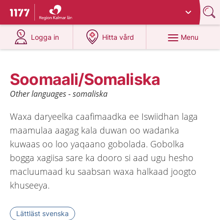
Du har valt region
Kalmar län
.
To start page for 1177
at 1177.se
at 1177.se
Menu
Logga in
Hitta vård
Soomaali/Somaliska
Other languages - somaliska
Waxa daryeelka caafimaadka ee Iswiidhan laga
maamulaa aagag kala duwan oo wadanka
kuwaas oo loo yaqaano gobolada. Gobolka
bogga xagiisa sare ka dooro si aad ugu hesho
macluumaad ku saabsan waxa halkaad joogto
khuseeya.
Lättläst svenska