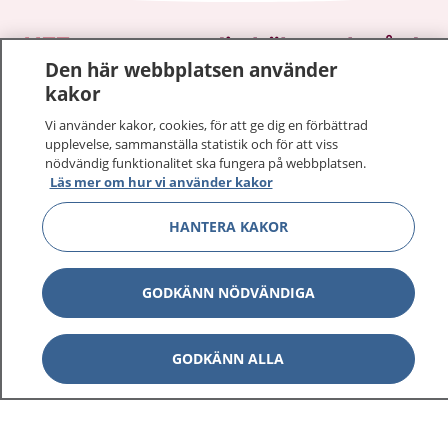
1177
–
tryggt om din hälsa och vård
Den här webbplatsen använder
kakor
På 1177.se får du råd om hälsa och information om
sjukdomar och vilka mottagningar du kan kontakta.
Vi använder kakor, cookies, för att ge dig en förbättrad
Logga in för att läsa din journal och göra dina
upplevelse, sammanställa statistik och för att viss
nödvändig funktionalitet ska fungera på webbplatsen.
vårdärenden. Ring telefonnummer 1177 för
Läs mer om hur vi använder kakor
sjukvårdsrådgivning dygnet runt.
1177 ger dig råd när du vill må bättre.
HANTERA KAKOR
GODKÄNN NÖDVÄNDIGA
Show co
1177 på flera språk
GODKÄNN ALLA
Show co
Om 1177