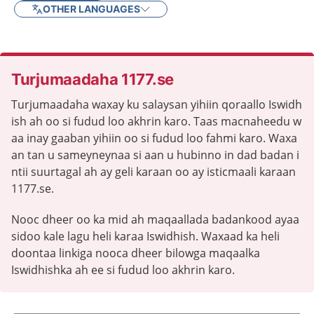
OTHER LANGUAGES
Turjumaadaha 1177.se
Turjumaadaha waxay ku salaysan yihiin qoraallo Iswidh
ish ah oo si fudud loo akhrin karo. Taas macnaheedu w
aa inay gaaban yihiin oo si fudud loo fahmi karo. Waxa
an tan u sameyneynaa si aan u hubinno in dad badan i
ntii suurtagal ah ay geli karaan oo ay isticmaali karaan
1177.se.
Nooc dheer oo ka mid ah maqaallada badankood ayaa
sidoo kale lagu heli karaa Iswidhish. Waxaad ka heli
doontaa linkiga nooca dheer bilowga maqaalka
Iswidhishka ah ee si fudud loo akhrin karo.