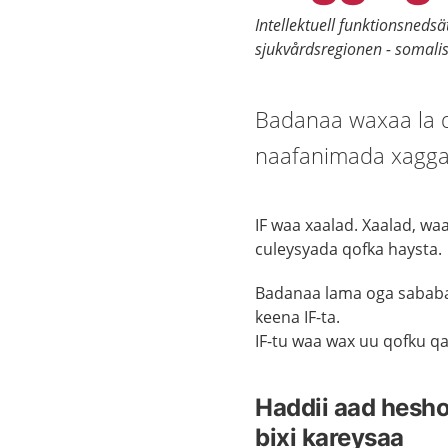
Intellektuell funktionsnedsä
sjukvårdsregionen - somali
Badanaa waxaa la d
naafanimada xagga
IF waa xaalad. Xaalad, w
culeysyada qofka haysta.
Badanaa lama oga sabab
keena IF-ta.
IF-tu waa wax uu qofku q
Haddii aad hesho
bixi kareysaa