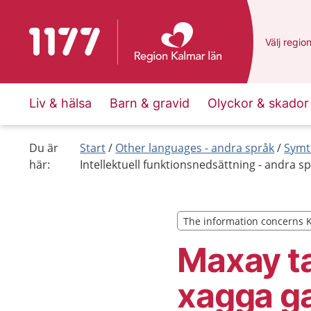
To start page for 1177
Du har va
Välj
en an
regio
Liv & hälsa
Barn & gravid
Olyckor & skador
Du är
Start
Other languages - andra språk
Symt
här:
Intellektuell funktionsnedsättning - andra s
The information concerns 
The information concerns 
Maxay t
xagga g