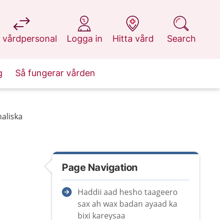
at 1177.se
at 1177.se
at 1177.se
at 1177.se
 vårdpersonal
Logga in
Hitta vård
Search
g
Så fungerar vården
maliska
Page Navigation
Haddii aad hesho taageero
sax ah wax badan ayaad ka
bixi kareysaa