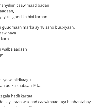
hanyihiin caawimaad badan
naadaan,
ey keligood ka bixi karaan.
n guudmaan marka ay 18 sano buuxiyaan.
aawinaya
kara.
n walba aadaan
qo.
 iyo waalidkaagu
an oo ku saabsan IF-ta.
gala hadli kartaa
ddii ay jiraan wax aad caawimaad uga baahantahay