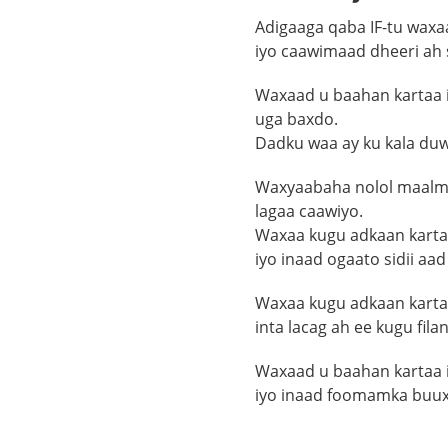
Adigaaga qaba IF-tu waxa
iyo caawimaad dheeri ah 
Waxaad u baahan kartaa i
uga baxdo.
Dadku waa ay ku kala duw
Waxyaabaha nolol maalme
lagaa caawiyo.
Waxaa kugu adkaan karta
iyo inaad ogaato sidii aa
Waxaa kugu adkaan karta
inta lacag ah ee kugu filan
Waxaad u baahan kartaa 
iyo inaad foomamka buux