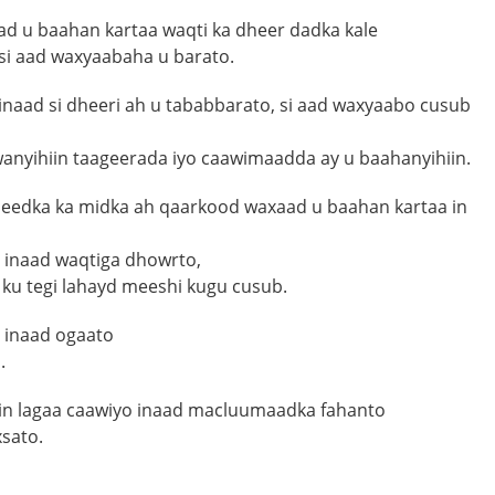
ad u baahan kartaa waqti ka dheer dadka kale
si aad waxyaabaha u barato.
naad si dheeri ah u tababbarato, si aad waxyaabo cusub
anyihiin taageerada iyo caawimaadda ay u baahanyihiin.
edka ka midka ah qaarkood waxaad u baahan kartaa in
 inaad waqtiga dhowrto,
d ku tegi lahayd meeshi kugu cusub.
 inaad ogaato
.
in lagaa caawiyo inaad macluumaadka fahanto
sato.