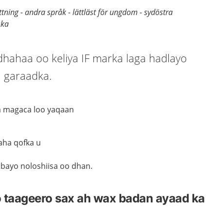
ttning - andra språk - lättläst för ungdom - sydöstra
ska
hahaa oo keliya IF marka laga hadlayo
 garaadka.
aa magaca loo yaqaan
aha qofka u
abayo noloshiisa oo dhan.
 taageero sax ah wax badan ayaad ka