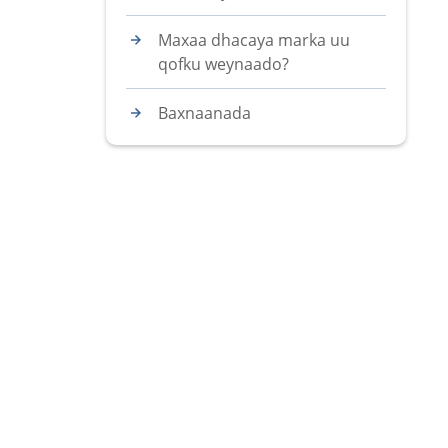
Maxaa dhacaya marka uu
qofku weynaado?
Baxnaanada