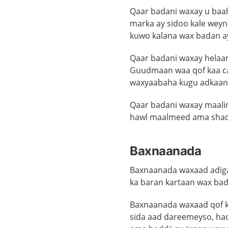
Qaar badani waxay u baa
marka ay sidoo kale wey
kuwo kalana wax badan ay
Qaar badani waxay helaa
Guudmaan waa qof kaa c
waxyaabaha kugu adkaan 
Qaar badani waxay maali
hawl maalmeed ama sha
Baxnaanada
Baxnaanada waxaad adiga
ka baran kartaan wax bad
Baxnaanada waxaad qof ka
sida aad dareemeyso, ha