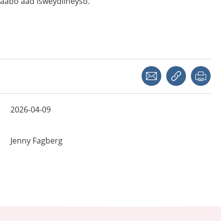
yaabo aad isweydiineyso.
Share with a friend
Copy link
Pri
2026-04-09
Jenny
Fagberg