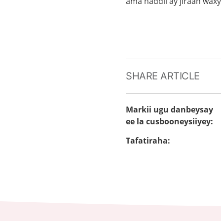
ama haddii ay jiraan wax
SHARE ARTICLE
Markii ugu danbeysay
ee la cusbooneysiiyey
:
Tafatiraha
: