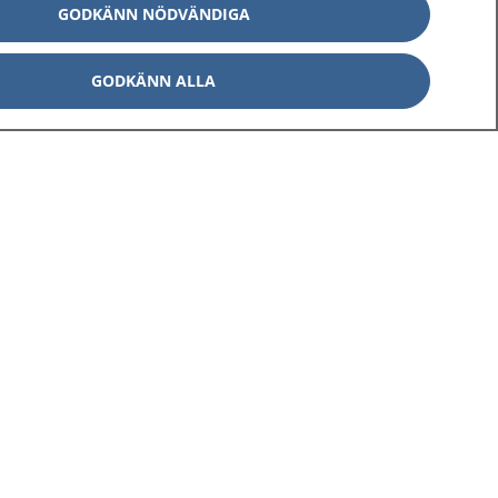
GODKÄNN NÖDVÄNDIGA
GODKÄNN ALLA
Om 1177
Kontakt
E-tjänster
Press
Aktuellt
Digital tillgänglighet
Inställningar för kakor
av personuppgifter
Hantering av kakor