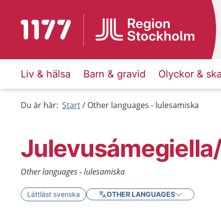
To start page for 1177
Liv & hälsa
Barn & gravid
Olyckor & sk
Du är här:
Start
Other languages - lulesamiska
Julevusámegiella
Other languages - lulesamiska
Lättläst svenska
OTHER LANGUAGES