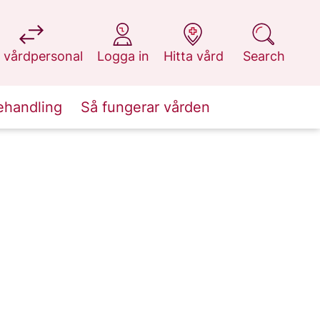
at 1177.se
at 1177.se
at 1177.se
at 1177.se
 vårdpersonal
Logga in
Hitta vård
Search
ehandling
Så fungerar vården