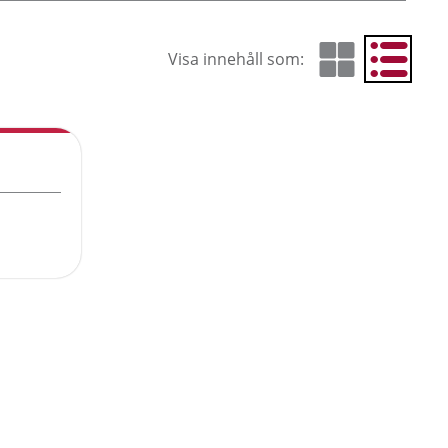
Visa innehåll som:
Visa som rutnät
Visa som 
Cur