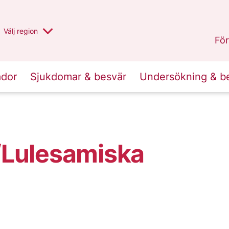
Du har valt region
Välj
en annan
region
Stockholms län
.
För
ador
Sjukdomar & besvär
Undersökning & b
/Lulesamiska