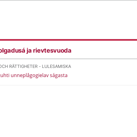
olgadusá ja rievtesvuoda
OCH RÄTTIGHETER - LULESAMISKA
uhti unneplågogielav ságasta