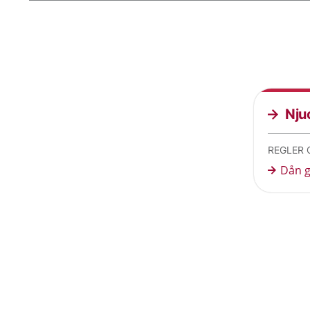
Nju
REGLER 
Dån g