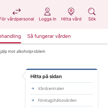
på 1177.se
på 1177.se
på 1177.se
på 1177.se
För vårdpersonal
Logga in
Hitta vård
Sök
ehandling
Så fungerar vården
hjälp mot alkoholproblem
Hitta på sidan
Vårdcentralen
Företagshälsovården