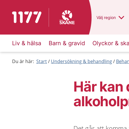
Till startsidan för 1177
Du har valt regio
Välj
en annan
region
Liv & hälsa
Barn & gravid
Olyckor & sk
Du är här:
Start
Undersökning & behandling
Behan
Här kan 
alkohol
Det går att komma t