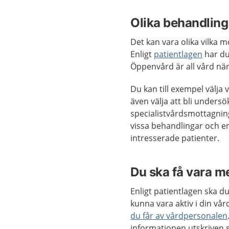
Olika behandling 
Det kan vara olika vilka m
Enligt
patientlagen
har du
Öppenvård är all vård när 
Du kan till exempel välja 
även välja att bli unders
specialistvårdsmottagning
vissa behandlingar och en
intresserade patienter.
Du ska få vara 
Enligt patientlagen ska d
kunna vara aktiv i din vår
du får av vårdpersonalen
informationen utskriven s