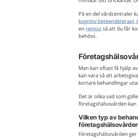
minskar ditt drickande. 
På en del vårdcentraler 
kognitiv beteendeterapi,
en
remiss
så att du får k
behövs.
Företagshälsovå
Man kan oftast få hjälp 
kan vara så att arbetsgiv
kortare behandlingar uta
Det är olika vad som gälle
företagshälsovården kan 
Vilken typ av behandl
företagshälsovårde
Företagshälsovården ger 