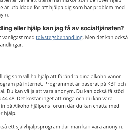
nsten är vana att träffa människor som behöver hjälp
e är utbildade för att hjälpa dig som har problem med
nym.
ing eller hjälp kan jag få av socialtjänsten?
et vanligast med
tolvstegsbehandling
. Men det kan också
andlingar.
ll dig som vill ha hjälp att förändra dina alkoholvanor.
sprogram på internet. Programmet är baserat på KBT och
l. Du kan välja att vara anonym. Du kan också få stöd
4 48. Det kostar inget att ringa och du kan vara
in på Alkoholhjälpens forum där du kan chatta med
 hjälp.
så ett självhjälpsprogram där man kan vara anonym.