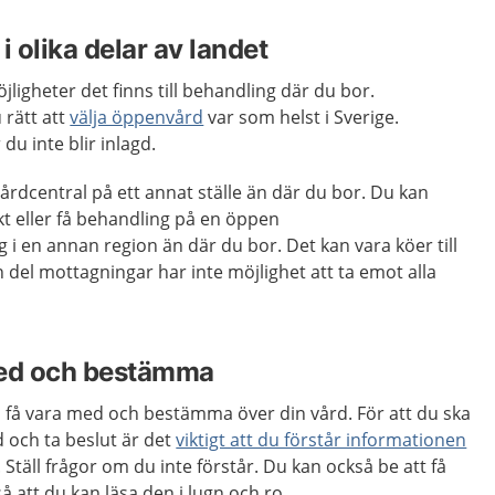
i olika delar av landet
öjligheter det finns till behandling där du bor.
 rätt att
välja öppenvård
var som helst i Sverige.
du inte blir inlagd.
vårdcentral på ett annat ställe än där du bor. Du kan
ökt eller få behandling på en öppen
 i en annan region än där du bor. Det kan vara köer till
 del mottagningar har inte möjlighet att ta emot alla
med och bestämma
u få vara med och bestämma över din vård. För att du ska
d och ta beslut är det
viktigt att du förstår informationen
. Ställ frågor om du inte förstår. Du kan också be att få
å att du kan läsa den i lugn och ro.