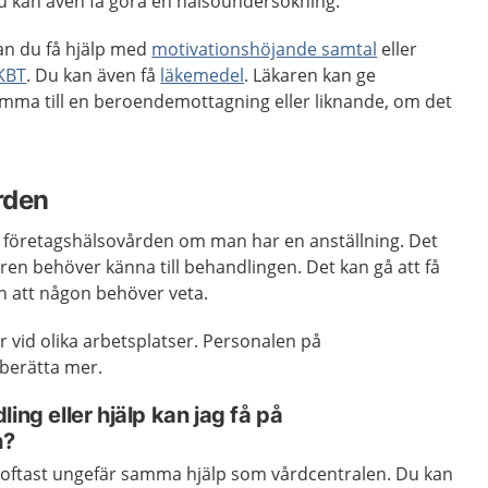
Du kan även få göra en hälsoundersökning.
kan du få hjälp med
motivationshöjande samtal
eller
 KBT
. Du kan även få
läkemedel
. Läkaren kan ge
omma till en beroendemottagning eller liknande, om det
rden
av företagshälsovården om man har en anställning. Det
aren behöver känna till behandlingen. Det kan gå att få
n att någon behöver veta.
r vid olika arbetsplatser. Personalen på
berätta mer.
ing eller hjälp kan jag få på
n?
oftast ungefär samma hjälp som vårdcentralen. Du kan