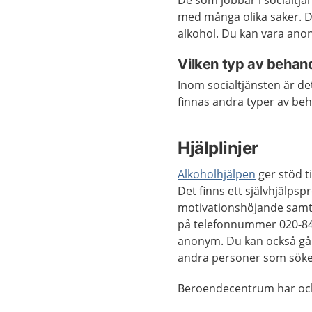
De som jobbar i socialtjä
med många olika saker. D
alkohol. Du kan vara ano
Vilken typ av behandl
Inom socialtjänsten är d
finnas andra typer av beh
Hjälplinjer
Alkoholhjälpen
ger stöd ti
Det finns ett självhjälp
motivationshöjande samta
på telefonnummer 020-84 4
anonym. Du kan också gå 
andra personer som söker
Beroendecentrum har ock