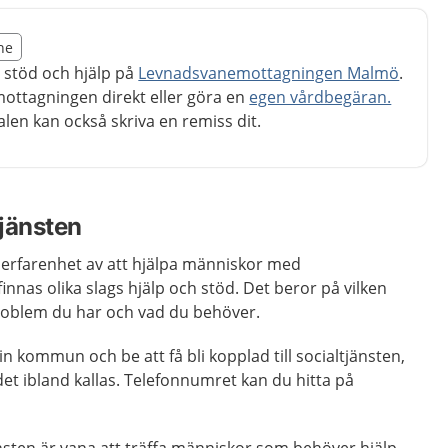
illägget från region Skåne
åne
egion Skåne
å stöd och hjälp på
Levnadsvanemottagningen Malmö
.
mottagningen direkt eller göra en
egen vårdbegäran.
len kan också skriva en remiss dit.
tjänsten
ng erfarenhet av att hjälpa människor med
innas olika slags hjälp och stöd. Det beror på vilken
roblem du har och vad du behöver.
din kommun och be att få bli kopplad till socialtjänsten,
det ibland kallas. Telefonnumret kan du hitta på