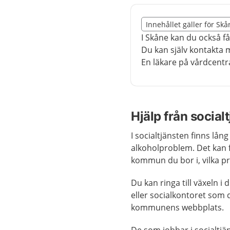
Slut på det regionala t
Innehållet gäller för Sk
Nedan innehåll gäller r
I Skåne kan du också f
Du kan själv kontakta 
En läkare på vårdcentra
Hjälp från social
I socialtjänsten finns lå
alkoholproblem. Det kan f
kommun du bor i, vilka p
Du kan ringa till växeln i 
eller socialkontoret som 
kommunens webbplats.