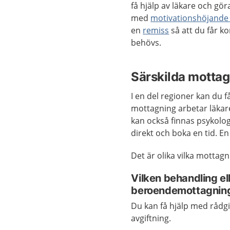
få hjälp av läkare och gö
med
motivationshöjande
en
remiss
så att du får k
behövs.
Särskilda mottag
I en del regioner kan du
mottagning arbetar läkare
kan också finnas psykolog
direkt och boka en tid. E
Det är olika vilka mottagn
Vilken behandling ell
beroendemottagnin
Du kan få hjälp med rådg
avgiftning.