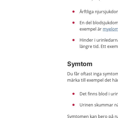
Ärftliga njursjukdo
En del blodsjukdo
exempel är
myelo
Hinder i urinledarn
längre tid. Ett exe
Symtom
Du får oftast inga symto
märka till exempel det hä
Det finns blod i uri
Urinen skummar när
Symtomen kan bero på nå