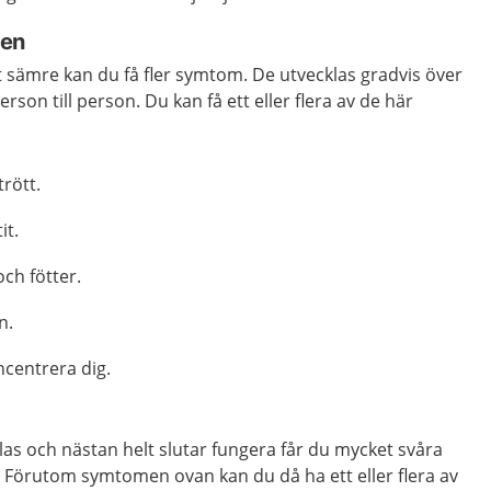
den
t sämre kan du få fler symtom. De utvecklas gradvis över
erson till person. Du kan få ett eller flera av de här
trött.
it.
och fötter.
n.
ncentrera dig.
as och nästan helt slutar fungera får du mycket svåra
kt. Förutom symtomen ovan kan du då ha ett eller flera av