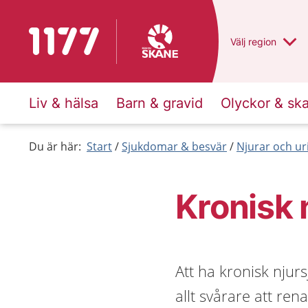
Till startsidan för 1177
Du har valt regio
Välj
en annan
region
Liv & hälsa
Barn & gravid
Olyckor & sk
Du är här:
Start
Sjukdomar & besvär
Njurar och ur
Kronisk
Att ha kronisk njur
allt svårare att ren