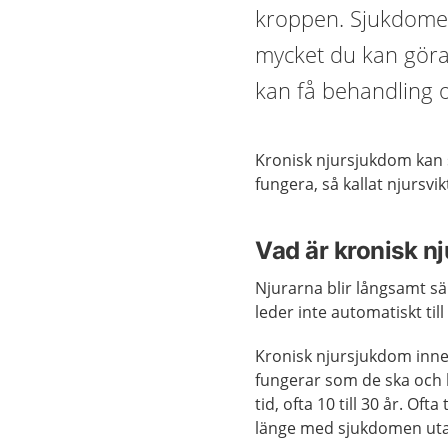
kroppen. Sjukdomen
mycket du kan göra
kan få behandling o
Kronisk njursjukdom kan s
fungera, så kallat njursvik
Vad är kronisk n
Njurarna blir långsamt s
leder inte automatiskt ti
Kronisk njursjukdom inneb
fungerar som de ska och b
tid, ofta 10 till 30 år. O
länge med sjukdomen uta