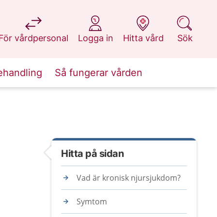
på 1177.se
på 1177.se
på 1177.se
på 1177.se
För vårdpersonal
Logga in
Hitta vård
Sök
ehandling
Så fungerar vården
Hitta på sidan
Vad är kronisk njursjukdom?
Symtom