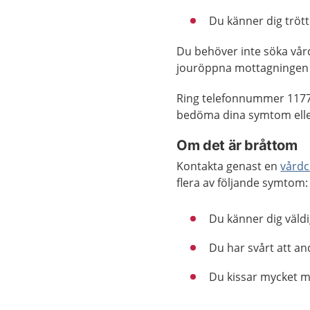
Du känner dig trött
Du behöver inte söka vår
jouröppna mottagningen 
Ring telefonnummer 1177
bedöma dina symtom eller
Om det är bråttom
Kontakta genast en
vårdc
flera av följande symtom:
Du känner dig väldi
Du har svårt att an
Du kissar mycket min