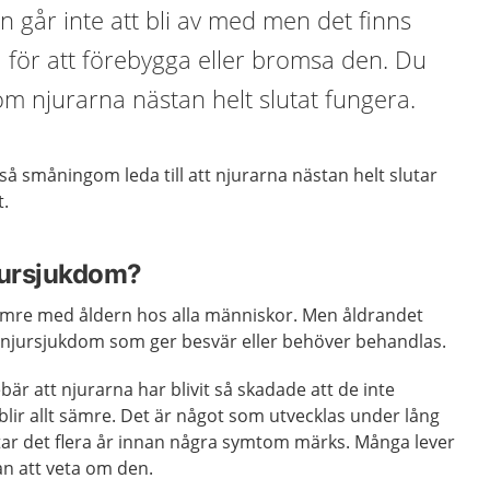
 går inte att bli av med men det finns
 för att förebygga eller bromsa den. Du
m njurarna nästan helt slutat fungera.
å småningom leda till att njurarna nästan helt slutar
t.
jursjukdom?
ämre med åldern hos alla människor. Men åldrandet
ll njursjukdom som ger besvär eller behöver behandlas.
är att njurarna har blivit så skadade att de inte
lir allt sämre. Det är något som utvecklas under lång
fta tar det flera år innan några symtom märks. Många lever
n att veta om den.