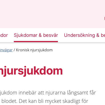
n
Skåne
.
ador
Sjukdomar & besvär
Undersökning & b
invägar
Kronisk njursjukdom
 njursjukdom
sjukdom innebär att njurarna långsamt får
a blodet. Det kan bli mycket skadligt för