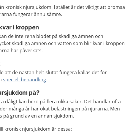
från kronisk njursjukdom. I stället är det viktigt att bromsa
urarna fungerar ännu sämre.
kvar i kroppen
kan de inte rena blodet på skadliga ämnen och
ycket skadliga ämnen och vatten som blir kvar i kroppen
arna har påverkats.
t
 att de nästan helt slutat fungera kallas det för
an
speciell
behandling
.
jursjukdom på?
a dåligt kan bero på flera olika saker. Det handlar ofta
er många år har ökat belastningen på njurarna. Men
as på grund av en annan sjukdom.
ill kronisk njursjukdom är dessa: