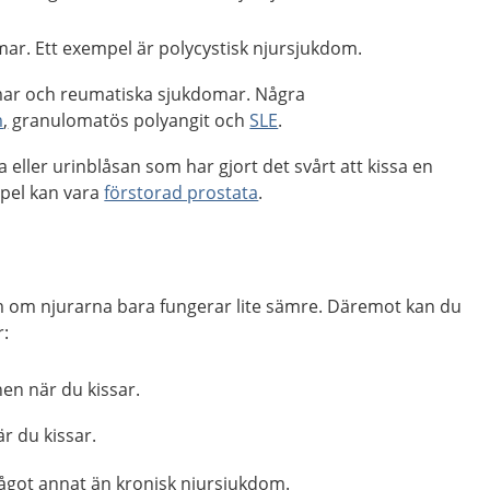
mar. Ett exempel är polycystisk njursjukdom.
mar och reumatiska sjukdomar. Några
m
,
granulomatös polyangit och
SLE
.
a eller urinblåsan som har gjort det svårt att kissa en
mpel kan vara
förstorad prostata
.
m om njurarna bara fungerar lite sämre. Däremot kan du
r:
nen när du kissar.
 du kissar.
got annat än kronisk njursjukdom.