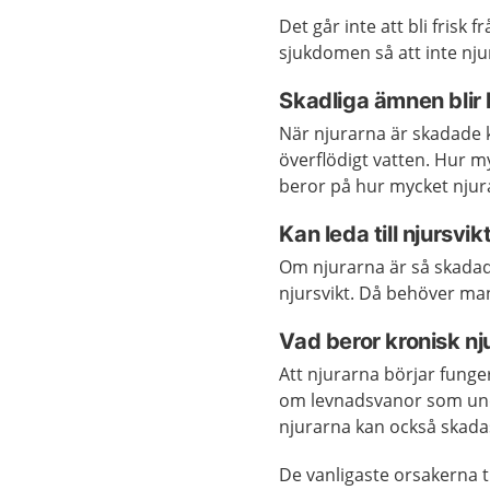
Det går inte att bli frisk 
sjukdomen så att inte nj
Skadliga ämnen blir 
När njurarna är skadade 
överflödigt vatten. Hur m
beror på hur mycket njur
Kan leda till njursvik
Om njurarna är så skadade
njursvikt. Då behöver m
Vad beror kronisk n
Att njurarna börjar funger
om levnadsvanor som und
njurarna kan också skad
De vanligaste orsakerna t