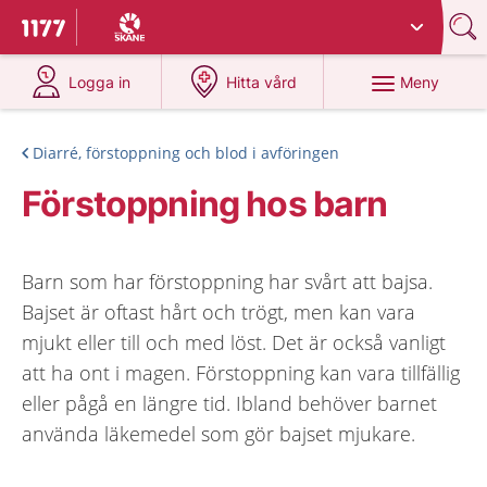
Du har valt region
Skåne
.
Till startsidan för 1177
på 1177.se
på 1177.se
Meny
Logga in
Hitta vård
Diarré, förstoppning och blod i avföringen
Förstoppning hos barn
Barn som har förstoppning har svårt att bajsa.
Bajset är oftast hårt och trögt, men kan vara
mjukt eller till och med löst. Det är också vanligt
att ha ont i magen. Förstoppning kan vara tillfällig
eller pågå en längre tid. Ibland behöver barnet
använda läkemedel som gör bajset mjukare.