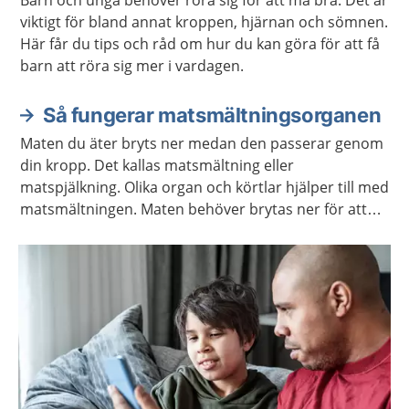
Barn och unga behöver röra sig för att må bra. Det är
viktigt för bland annat kroppen, hjärnan och sömnen.
Här får du tips och råd om hur du kan göra för att få
barn att röra sig mer i vardagen.
Så fungerar matsmältningsorganen
Maten du äter bryts ner medan den passerar genom
din kropp. Det kallas matsmältning eller
matspjälkning. Olika organ och körtlar hjälper till med
matsmältningen. Maten behöver brytas ner för att
kroppen ska kunna ta upp näringen som maten
innehåller.