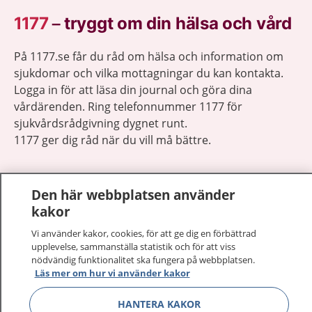
1177
–
tryggt om din hälsa och vård
På 1177.se får du råd om hälsa och information om
sjukdomar och vilka mottagningar du kan kontakta.
Logga in för att läsa din journal och göra dina
vårdärenden. Ring telefonnummer 1177 för
sjukvårdsrådgivning dygnet runt.
1177 ger dig råd när du vill må bättre.
Den här webbplatsen använder
kakor
Visa inn
1177 på flera språk
Vi använder kakor, cookies, för att ge dig en förbättrad
upplevelse, sammanställa statistik och för att viss
nödvändig funktionalitet ska fungera på webbplatsen.
Visa inn
Om 1177
Läs mer om hur vi använder kakor
Visa inn
HANTERA KAKOR
Kontakt