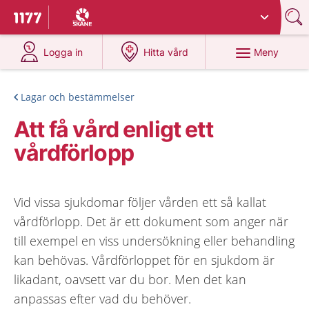
Du har valt region
Skåne
.
Till startsidan för 1177
på 1177.se
på 1177.se
Meny
Logga in
Hitta vård
Lagar och bestämmelser
Att få vård enligt ett
vårdförlopp
Vid vissa sjukdomar följer vården ett så kallat
vårdförlopp. Det är ett dokument som anger när
till exempel en viss undersökning eller behandling
kan behövas. Vårdförloppet för en sjukdom är
likadant, oavsett var du bor. Men det kan
anpassas efter vad du behöver.