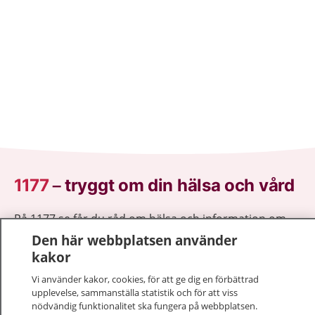
1177
–
tryggt om din hälsa och vård
På 1177.se får du råd om hälsa och information om
sjukdomar och vilka mottagningar du kan kontakta.
Den här webbplatsen använder
Logga in för att läsa din journal och göra dina
kakor
vårdärenden. Ring telefonnummer 1177 för
Vi använder kakor, cookies, för att ge dig en förbättrad
sjukvårdsrådgivning dygnet runt.
upplevelse, sammanställa statistik och för att viss
1177 ger dig råd när du vill må bättre.
nödvändig funktionalitet ska fungera på webbplatsen.