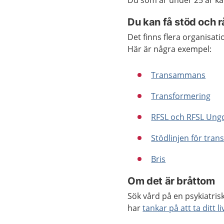
Du som är under 25 år ka
Du kan få stöd och rå
Det finns flera organisati
Här är några exempel:
Transammans
Transformering
RFSL och RFSL Un
Stödlinjen för tra
Bris
Om det är bråttom
Sök vård på en psykiatri
har
tankar på att ta ditt li