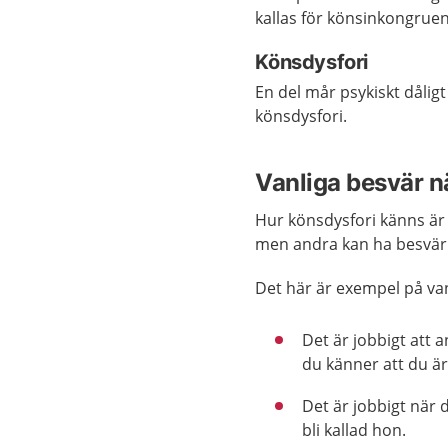
kallas för könsinkongruen
Könsdysfori
En del mår psykiskt dåligt
könsdysfori.
Vanliga besvär n
Hur könsdysfori känns är o
men andra kan ha besvär i
Det här är exempel på van
Det är jobbigt att 
du känner att du är
Det är jobbigt när d
bli kallad hon.