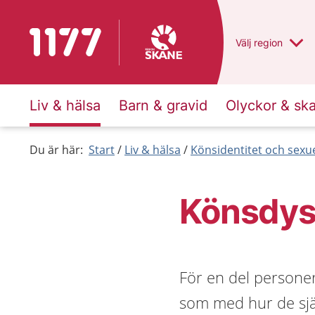
Till startsidan för 1177
Du har valt regio
Välj
en annan
region
Liv & hälsa
Barn & gravid
Olyckor & sk
Du är här:
Start
Liv & hälsa
Könsidentitet och sexue
Könsdys
För en del persone
som med hur de sjä