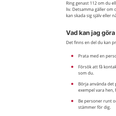
Ring genast 112 om du elle
liv. Detsamma gäller om d
kan skada sig själv eller
Vad kan jag göra 
Det finns en del du kan p
Prata med en perso
Försök att få kont
som du.
Börja använda det p
exempel vara hen, h
Be personer runt 
stämmer för dig.