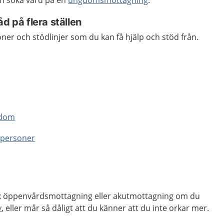
n söka vård på en
ungdomsmottagning
.
d på flera ställen
oner och stödlinjer som du kan få hjälp och stöd från.
gdom
nspersoner
sk öppenvårdsmottagning eller akutmottagning om du
v
, eller mår så dåligt att du känner att du inte orkar mer.