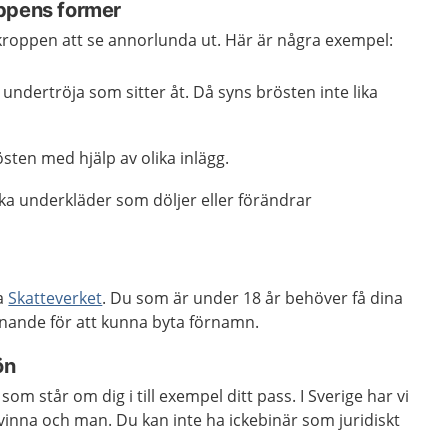
ppens former
få kroppen att se annorlunda ut. Här är några exempel:
ndertröja som sitter åt. Då syns brösten inte lika
sten med hjälp av olika inlägg.
ka underkläder som döljer eller förändrar
a
Skatteverket
. Du som är under 18 år behöver få dina
ande för att kunna byta förnamn.
ön
som står om dig i till exempel ditt pass. I Sverige har vi
 kvinna och man. Du kan inte ha ickebinär som juridiskt