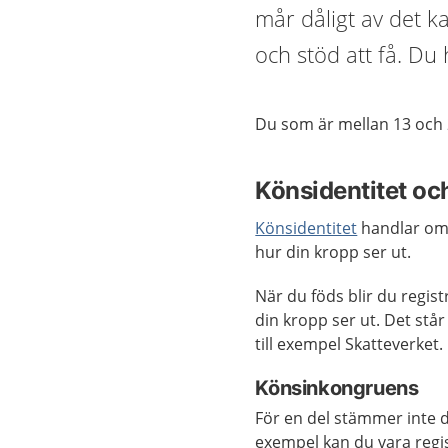
mår dåligt av det k
och stöd att få. Du
Du som är mellan 13 och 
Könsidentitet och
Könsidentitet
handlar om 
hur din kropp ser ut.
När du föds blir du regist
din kropp ser ut. Det stå
till exempel Skatteverket.
Könsinkongruens
För en del stämmer inte d
exempel kan du vara regi