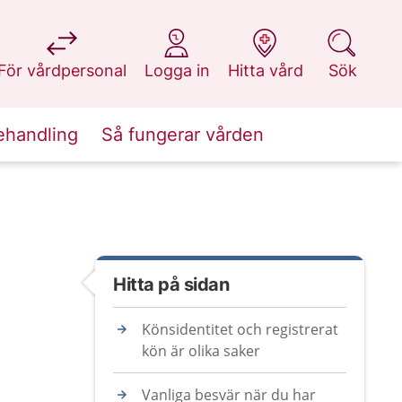
på 1177.se
på 1177.se
på 1177.se
på 1177.se
För vårdpersonal
Logga in
Hitta vård
Sök
ehandling
Så fungerar vården
Hitta på sidan
Könsidentitet och registrerat
kön är olika saker
Vanliga besvär när du har