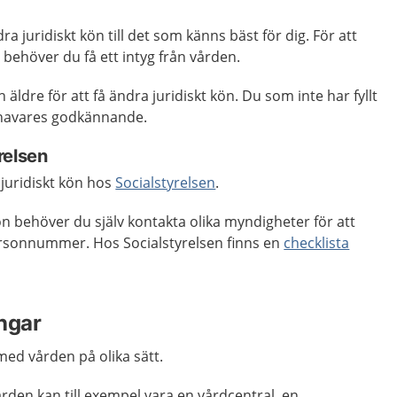
 juridiskt kön till det som känns bäst för dig. För att
 behöver du få ett intyg från vården.
äldre för att få ändra juridiskt kön. Du som inte har fyllt
havares godkännande.
relsen
juridiskt kön hos
Socialstyrelsen
.
ön behöver du själv kontakta olika myndigheter för att
rsonnummer. Hos Socialstyrelsen finns en
checklista
ngar
ed vården på olika sätt.
rden kan till exempel vara en vårdcentral, en