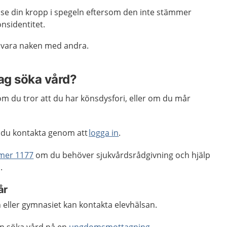
t se din kropp i spegeln eftersom den inte stämmer
nsidentitet.
t vara naken med andra.
jag söka vård?
m du tror att du har könsdysfori, eller om du mår
du kontakta genom att
logga in
.
mer 1177
om du behöver sjukvårdsrådgivning och hjälp
.
år
 eller gymnasiet kan kontakta elevhälsan.