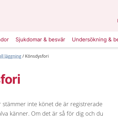
n
Skåne
.
ador
Sjukdomar & besvär
Undersökning & b
ll läggning
Könsdysfori
fori
r stämmer inte könet de är registrerade
lva känner. Om det är så för dig och du