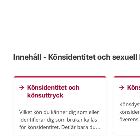
Innehåll - Könsidentitet och sexuell
Könsidentitet och
Kön
könsuttryck
Könsdysf
könsiden
Vilket kön du känner dig som eller
överens
identifierar dig som brukar kallas
registre
för könsidentitet. Det är bara du
och att d
själv som kan veta vad du har för