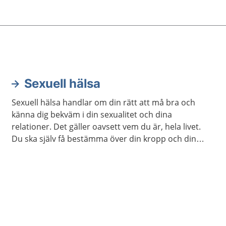
och hur du själv väljer att
identifiera din sexuella l
Sexuell hälsa
Sexuell hälsa handlar om din rätt att må bra och
känna dig bekväm i din sexualitet och dina
relationer. Det gäller oavsett vem du är, hela livet.
Du ska själv få bestämma över din kropp och din
sexualitet. Du har rätt att själv välja om och när du
vill ha barn. Här hittar du mer information och
stöd för att ta hand om din sexuella hälsa.