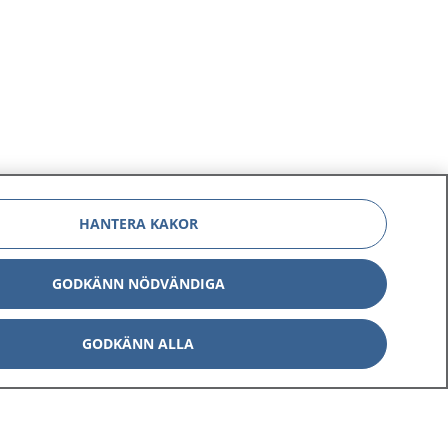
HANTERA KAKOR
GODKÄNN NÖDVÄNDIGA
GODKÄNN ALLA
Om 1177
Kontakt
E-tjänster
Press