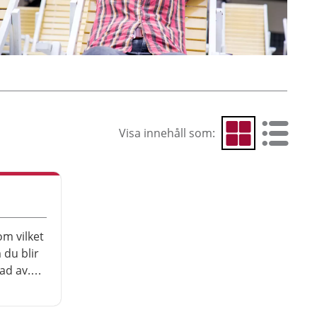
Visa innehåll som:
Visa som rutnät
Visa som 
om vilket
 du blir
ad av.
 också ha
identitet