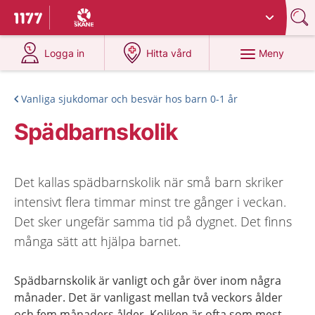
Du har valt region
Skåne
.
Till startsidan för 1177
på 1177.se
på 1177.se
Meny
Logga in
Hitta vård
Vanliga sjukdomar och besvär hos barn 0-1 år
Spädbarnskolik
Det kallas spädbarnskolik när små barn skriker
intensivt flera timmar minst tre gånger i veckan.
Det sker ungefär samma tid på dygnet. Det finns
många sätt att hjälpa barnet.
Spädbarnskolik är vanligt och går över inom några
månader. Det är vanligast mellan två veckors ålder
och fem månaders ålder. Koliken är ofta som mest