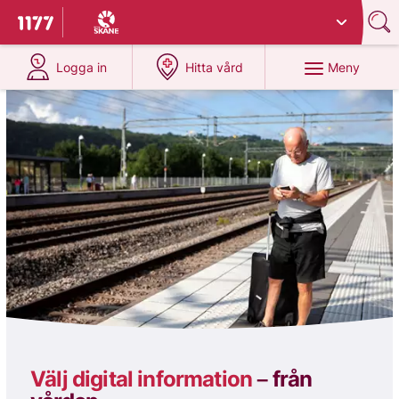
Du har valt region
Skåne
.
Till startsidan för 1177
på 1177.se
på 1177.se
Meny
Logga in
Hitta vård
1177
Välj digital information
–
från