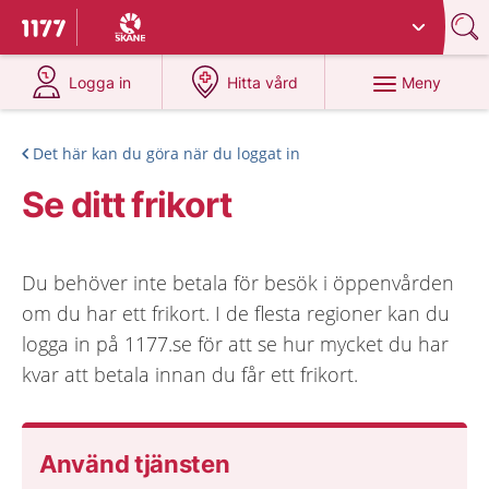
Du har valt region
Skåne
.
Till startsidan för 1177
på 1177.se
på 1177.se
Meny
Logga in
Hitta vård
Det här kan du göra när du loggat in
Se ditt frikort
Du behöver inte betala för besök i öppenvården
om du har ett frikort. I de flesta regioner kan du
logga in på 1177.se för att se hur mycket du har
kvar att betala innan du får ett frikort.
Använd tjänsten