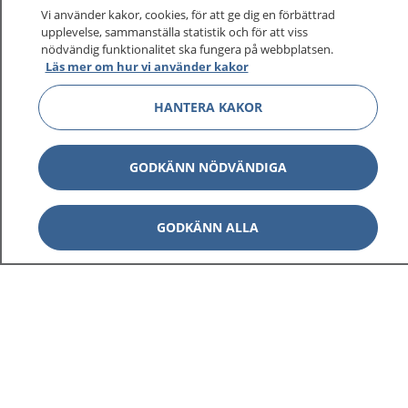
Vi använder kakor, cookies, för att ge dig en förbättrad
upplevelse, sammanställa statistik och för att viss
1177
–
tryggt om din hälsa och vård
nödvändig funktionalitet ska fungera på webbplatsen.
Läs mer om hur vi använder kakor
På 1177.se får du råd om hälsa och information om
HANTERA KAKOR
sjukdomar och vilka mottagningar du kan kontakta.
Logga in för att läsa din journal och göra dina
vårdärenden. Ring telefonnummer 1177 för
GODKÄNN NÖDVÄNDIGA
sjukvårdsrådgivning dygnet runt.
1177 ger dig råd när du vill må bättre.
GODKÄNN ALLA
Visa inn
1177 på flera språk
Visa inn
Om 1177