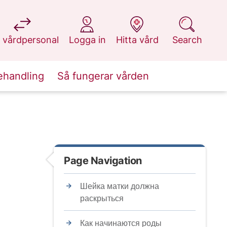
at 1177.se
at 1177.se
at 1177.se
at 1177.se
 vårdpersonal
Logga in
Hitta vård
Search
ehandling
Så fungerar vården
Page Navigation
Шейка матки должна
раскрыться
Как начинаются роды