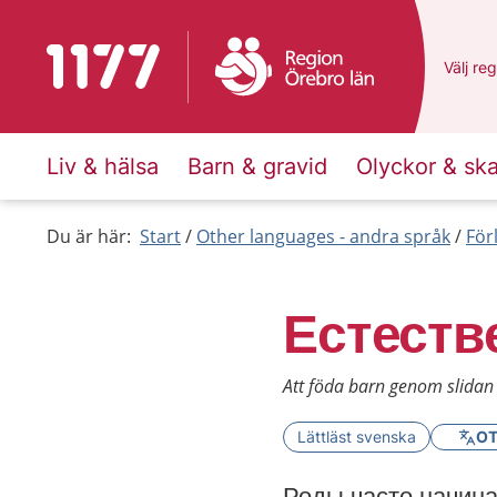
To start page for 1177
Du har 
Välj
en 
reg
Liv & hälsa
Barn & gravid
Olyckor & sk
Du är här:
Start
Other languages - andra språk
För
Естеств
Att föda barn genom slidan 
Lättläst svenska
OT
Роды часто начина