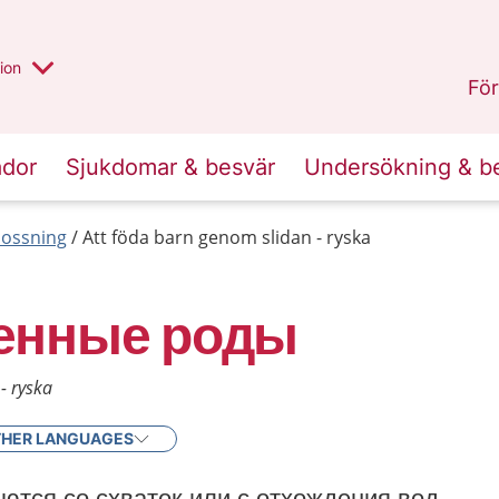
valt region
annan
ion
Örebro län
.
För
ador
Sjukdomar & besvär
Undersökning & b
lossning
Att föda barn genom slidan - ryska
енные роды
- ryska
HER LANGUAGES
ются со схваток или с отхождения вод.