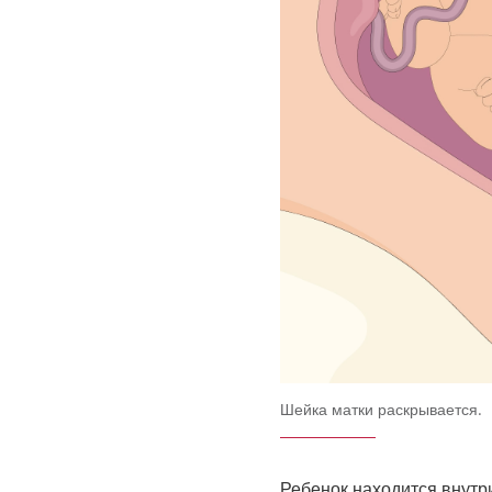
Förstora bilden
Шейка матки раскрывается.
Ребенок находится внутри