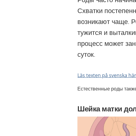
Схватки постепен
возникают чаще. Р
тужится и выталки
процесс может зан
суток.
Läs texten på svenska hä
Естественные роды такж
Шейка матки до