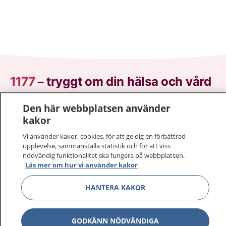
1177
–
tryggt om din hälsa och vård
På 1177.se får du råd om hälsa och information om
Den här webbplatsen använder
sjukdomar och vilka mottagningar du kan kontakta.
kakor
Logga in för att läsa din journal och göra dina
Vi använder kakor, cookies, för att ge dig en förbättrad
vårdärenden. Ring telefonnummer 1177 för
upplevelse, sammanställa statistik och för att viss
sjukvårdsrådgivning dygnet runt.
nödvändig funktionalitet ska fungera på webbplatsen.
Läs mer om hur vi använder kakor
1177 ger dig råd när du vill må bättre.
HANTERA KAKOR
GODKÄNN NÖDVÄNDIGA