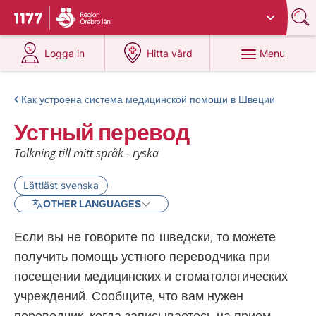
Du har valt region
Örebro län
.
To start page for 1177
at 1177.se
at 1177.se
Menu
Logga in
Hitta vård
Как устроена система медицинской помощи в Швеции
Устный перевод
Tolkning till mitt språk - ryska
Lättläst svenska
OTHER LANGUAGES
Если вы не говорите по-шведски, то можете
получить помощь устного переводчика при
посещении медицинских и стоматологических
учреждений. Сообщите, что вам нужен
переводчик, когда записываетесь на прием.