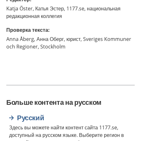
Katja
Öster,
Катья Эстер, 1177.se, национальная
редакционная коллегия
Проверка текста
:
Anna
Åberg,
Анна Оберг, юрист, Sveriges Kommuner
och Regioner,
Stockholm
Больше контента на русском
Русский
Здесь вы можете найти контент сайта 1177.se,
доступный на русском языке. Выберите регион в