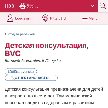
Du har valt region
Örebro län
.
To start page for 1177
at 1177.se
at 1177.se
Menu
Logga in
Hitta vård
Уход за ребенком
Детская консультация,
BVC
Barnavårdscentralen, BVC - ryska
Lättläst svenska
OTHER LANGUAGES
Детская консультация предназначена для детей
в возрасте до шести лет. Там медицинский
персонал следит за здоровьем и развитием