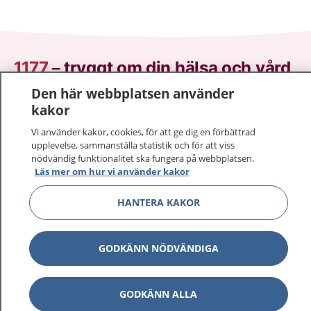
1177
–
tryggt om din hälsa och vård
Den här webbplatsen använder
På 1177.se får du råd om hälsa och information om
kakor
sjukdomar och vilka mottagningar du kan kontakta.
Vi använder kakor, cookies, för att ge dig en förbättrad
Logga in för att läsa din journal och göra dina
upplevelse, sammanställa statistik och för att viss
vårdärenden. Ring telefonnummer 1177 för
nödvändig funktionalitet ska fungera på webbplatsen.
sjukvårdsrådgivning dygnet runt.
Läs mer om hur vi använder kakor
1177 ger dig råd när du vill må bättre.
HANTERA KAKOR
GODKÄNN NÖDVÄNDIGA
Show co
1177 på flera språk
GODKÄNN ALLA
Show co