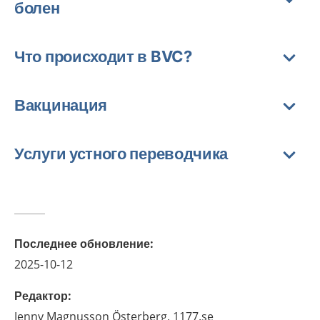
болен
Что происходит в BVC?
Вакцинация
Услуги устного переводчика
Последнее обновление
:
2025-10-12
Редактор
:
Jenny
Magnusson Österberg,
1177.se