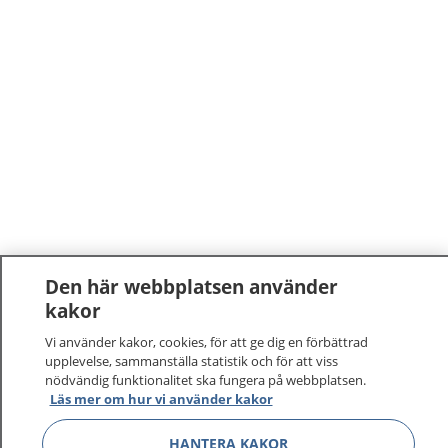
Den här webbplatsen använder
1177
–
tryggt om din hälsa och vård
kakor
Vi använder kakor, cookies, för att ge dig en förbättrad
På 1177.se får du råd om hälsa och information om
upplevelse, sammanställa statistik och för att viss
sjukdomar och vilka mottagningar du kan kontakta.
nödvändig funktionalitet ska fungera på webbplatsen.
Läs mer om hur vi använder kakor
Logga in för att läsa din journal och göra dina
vårdärenden. Ring telefonnummer 1177 för
HANTERA KAKOR