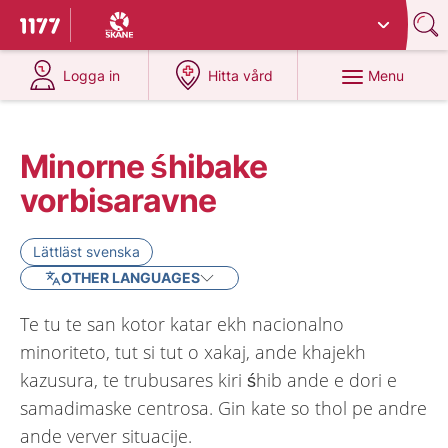
Du har valt region
Skåne
.
To start page for 1177
at 1177.se
at 1177.se
Menu
Logga in
Hitta vård
Minorne śhibake
vorbisaravne
Lättläst svenska
OTHER LANGUAGES
Te tu te san kotor katar ekh nacionalno
minoriteto, tut si tut o xakaj, ande khajekh
kazusura, te trubusares kiri śhib ande e dori e
samadimaske centrosa. Gin kate so thol pe andre
ande verver situacije.