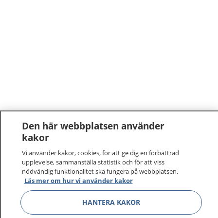
Den här webbplatsen använder
kakor
1177
–
tryggt om din hälsa och vård
Vi använder kakor, cookies, för att ge dig en förbättrad
På 1177.se får du råd om hälsa och information om
upplevelse, sammanställa statistik och för att viss
nödvändig funktionalitet ska fungera på webbplatsen.
sjukdomar och vilka mottagningar du kan kontakta.
Läs mer om hur vi använder kakor
Logga in för att läsa din journal och göra dina
vårdärenden. Ring telefonnummer 1177 för
HANTERA KAKOR
sjukvårdsrådgivning dygnet runt.