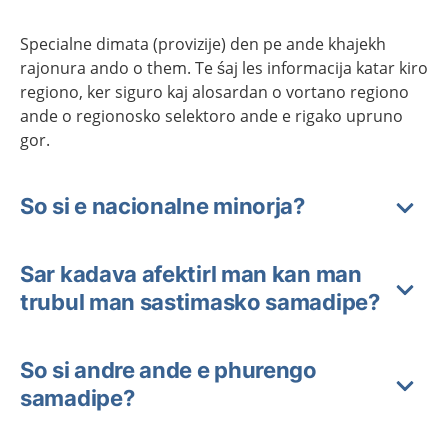
Specialne dimata (provizije) den pe ande khajekh
rajonura ando o them. Te śaj les informacija katar kiro
regiono, ker siguro kaj alosardan o vortano regiono
ande o regionosko selektoro ande e rigako upruno
gor.
So si e nacionalne minorja?
Sar kadava afektirl man kan man
trubul man sastimasko samadipe?
So si andre ande e phurengo
samadipe?