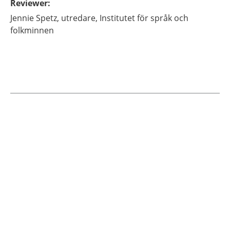
Reviewer
:
Jennie
Spetz,
utredare,
Institutet för språk och
folkminnen
Current articles