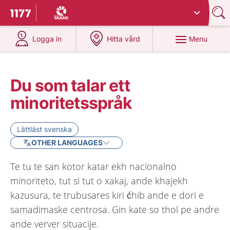
Du har valt region
Skåne
.
To start page for 1177
at 1177.se
at 1177.se
Menu
Logga in
Hitta vård
Du som talar ett
minoritetsspråk
Lättläst svenska
OTHER LANGUAGES
Te tu te san kotor katar ekh nacionalno
minoriteto, tut si tut o xakaj, ande khajekh
kazusura, te trubusares kiri ćhib ande e dori e
samadimaske centrosa. Gin kate so thol pe andre
ande verver situacije.