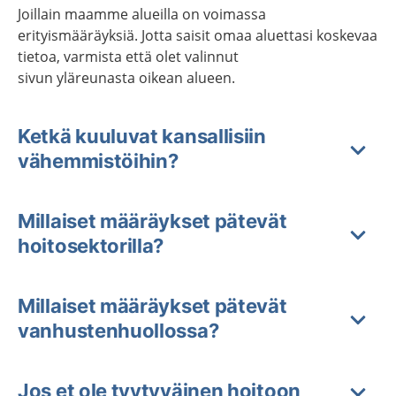
Joillain maamme alueilla on voimassa
erityismääräyksiä. Jotta saisit omaa aluettasi koskevaa
tietoa, varmista että olet valinnut
sivun yläreunasta oikean alueen.
Ketkä kuuluvat kansallisiin
vähemmistöihin?
Millaiset määräykset pätevät
hoitosektorilla?
Millaiset määräykset pätevät
vanhustenhuollossa?
Jos et ole tyytyväinen hoitoon