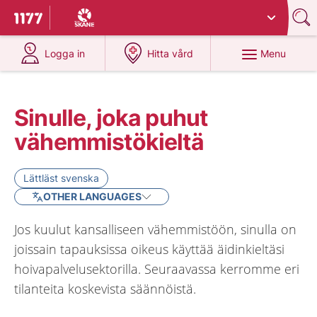
Du har valt region
Skåne
.
To start page for 1177
at 1177.se
at 1177.se
Menu
Logga in
Hitta vård
Sinulle, joka puhut
vähemmistökieltä
Lättläst svenska
OTHER LANGUAGES
Jos kuulut kansalliseen vähemmistöön, sinulla on
joissain tapauksissa oikeus käyttää äidinkieltäsi
hoivapalvelusektorilla. Seuraavassa kerromme eri
tilanteita koskevista säännöistä.