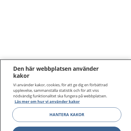
Den här webbplatsen använder
kakor
1177
–
tryggt om din hälsa och vård
Vi använder kakor, cookies, för att ge dig en förbättrad
upplevelse, sammanställa statistik och för att viss
På 1177.se får du råd om hälsa och information om
nödvändig funktionalitet ska fungera på webbplatsen.
sjukdomar och vilka mottagningar du kan kontakta.
Läs mer om hur vi använder kakor
Logga in för att läsa din journal och göra dina
vårdärenden. Ring telefonnummer 1177 för
HANTERA KAKOR
sjukvårdsrådgivning dygnet runt.
1177 ger dig råd när du vill må bättre.