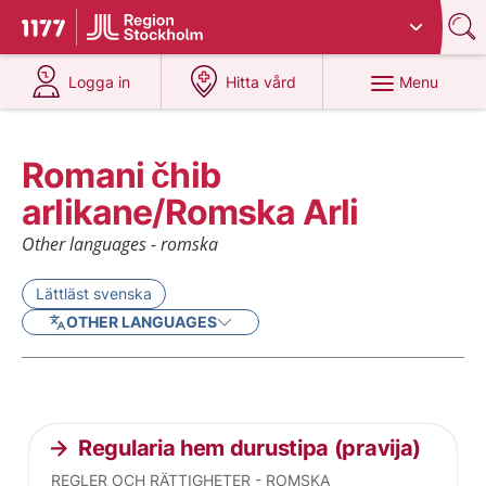
Du har valt region
Stockholms län
.
To start page for 1177
at 1177.se
at 1177.se
Menu
Logga in
Hitta vård
Romani čhib
arlikane/Romska Arli
Other languages - romska
Lättläst svenska
OTHER LANGUAGES
Current articles
Regularia hem durustipa (pravija)
REGLER OCH RÄTTIGHETER - ROMSKA