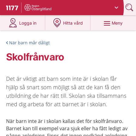
Du har valt region
Östergötland
.
Till startsidan för 1177
på 1177.se
på 1177.se
Meny
Logga in
Hitta vård
När barn mår dåligt
Skolfrånvaro
Det är viktigt att barn som inte är i skolan får
hjälp så snart som möjligt så att de kan få den
utbildning de har rätt till. Skolan ska tillsammans
med dig arbeta för att barnet är i skolan.
När barn inte är i skolan kallas det för skolfrånvaro.
Barnet kan till exempel vara sjuk eller ha fått ledigt av
någon anledning. Finns det ingen godkänd anledning