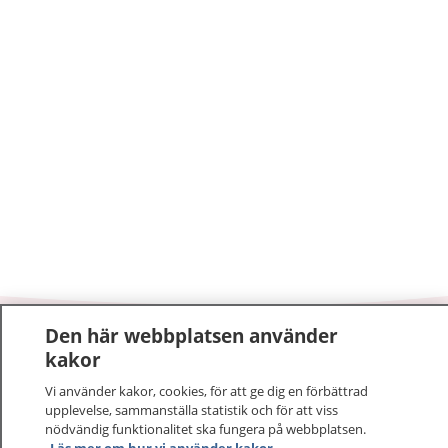
Den här webbplatsen använder
1177
–
tryggt om din hälsa och vård
kakor
Vi använder kakor, cookies, för att ge dig en förbättrad
På 1177.se får du råd om hälsa och information om
upplevelse, sammanställa statistik och för att viss
sjukdomar och vilka mottagningar du kan kontakta.
nödvändig funktionalitet ska fungera på webbplatsen.
Logga in för att läsa din journal och göra dina