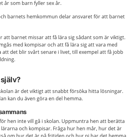
 år som barn fyller sex år.
ch barnets hemkommun delar ansvaret för att barnet
r att barnet missar att få lära sig sådant som är viktigt.
mgås med kompisar och att få lära sig att vara med
tt det blir svårt senare i livet, till exempel att få jobb
ldning.
själv?
l skolan är det viktigt att snabbt försöka hitta lösningar.
lan kan du även göra en del hemma.
illsammans
r hen inte vill gå i skolan. Uppmuntra hen att berätta
 lärarna och kompisar. Fråga hur hen mår, hur det är
kså om hur det är på fritiden och hur ni har det hemma.