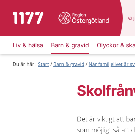
Till startsidan för 1177
Du 
Välj
Liv & hälsa
Barn & gravid
Olyckor & sk
Du är här:
Start
Barn & gravid
När familjelivet är sv
Skolfrån
Det är viktigt att b
som möjligt så att d