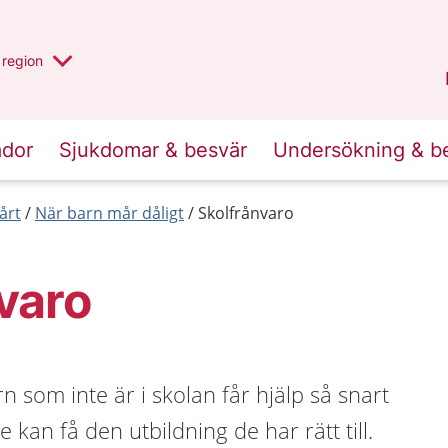
har valt region
en annan
region
Östergötland
.
ador
Sjukdomar & besvär
Undersökning & b
årt
När barn mår dåligt
Skolfrånvaro
varo
arn som inte är i skolan får hjälp så snart
e kan få den utbildning de har rätt till.