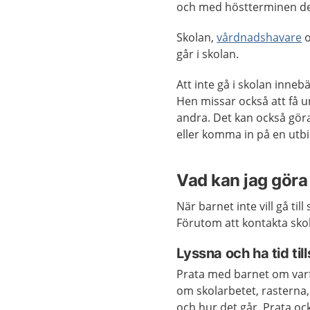
och med höstterminen det
Skolan,
vårdnadshavare
o
går i skolan.
Att inte gå i skolan innebä
Hen missar också att få u
andra. Det kan också göra a
eller komma in på en utbi
Vad kan jag göra 
När barnet inte vill gå til
Förutom att kontakta sko
Lyssna och ha tid t
Prata med barnet om varfö
om skolarbetet, rasterna,
och hur det går. Prata oc