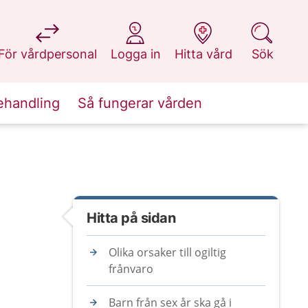
på 1177.se
på 1177.se
på 1177.se
på 1177.se
För vårdpersonal
Logga in
Hitta vård
Sök
ehandling
Så fungerar vården
Hitta på sidan
Olika orsaker till ogiltig
frånvaro
Barn från sex år ska gå i