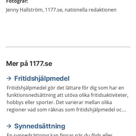
Fotograf
:
Jenny
Hallström,
1177.se, nationella redaktionen
Mer på 1177.se
Fritidshjälpmedel
Fritidshjälpmedel gör det lättare för dig som har en
funktionsnedsättning att utöva olika fritidsaktiviteter,
hobbys eller sporter. Det varierar mellan olika
regioner vad som räknas som fritidshjälpmedel och
vilket stöd du kan få för att låna eller köpa dessa.
Synnedsättning
En synnedsättning kan finnas när du föds eller