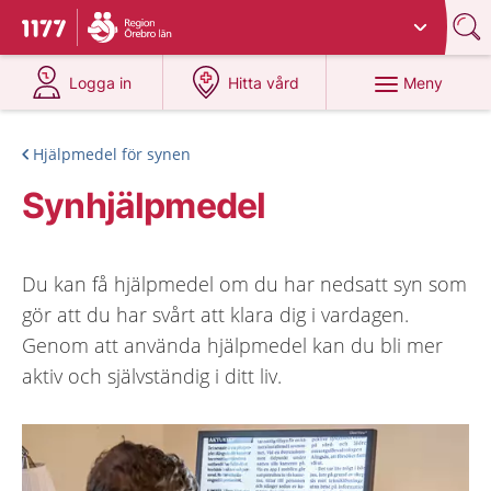
Du har valt region
Örebro län
.
Till startsidan för 1177
på 1177.se
på 1177.se
Meny
Logga in
Hitta vård
Hjälpmedel för synen
Synhjälpmedel
Du kan få hjälpmedel om du har nedsatt syn som
gör att du har svårt att klara dig i vardagen.
Genom att använda hjälpmedel kan du bli mer
aktiv och självständig i ditt liv.