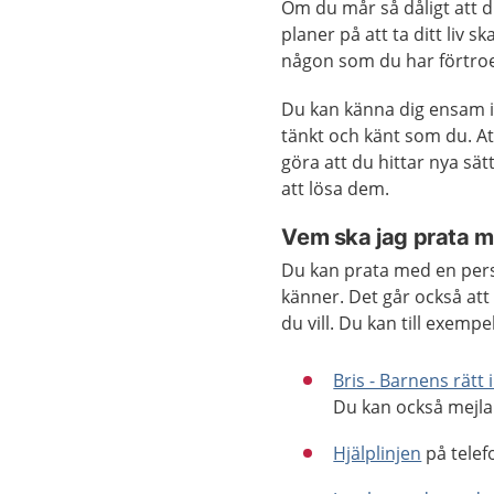
Om du mår så dåligt att du 
planer på att ta ditt liv 
någon som du har förtro
Du kan känna dig ensam i 
tänkt och känt som du. At
göra att du hittar nya sä
att lösa dem.
Vem ska jag prata 
Du kan prata med en per
känner. Det går också at
du vill. Du kan till exempe
Bris - Barnens rätt 
Du kan också mejla 
Hjälplinjen
på telef