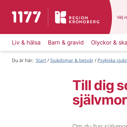
Till startsidan för 1177
Du ha
Välj
e
r
Liv & hälsa
Barn & gravid
Olyckor & sk
Du är här:
Start
Sjukdomar & besvär
Psykiska sju
Till dig 
självmo
Om du har självmord