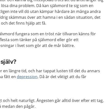
ch lösa dina problem. Då kan självmord te sig som en
ntligen inte vill dö utan kämpar hårdare än många andra
aldrig skämmas över att hamna i en sådan situation, det
ch det finns hjälp att få.
älvmord fungera som en tröst när tillvaron känns för
 flesta som tänker på självmord eller gör ett
sningar i livet som gör att de mår bättre.
själv?
n längre tid, och har tappat lusten till det du annars
a fått en
depression
. Då är det viktigt att du får
gt och helt naturligt. Ångesten går alltid över efter ett tag,
så medan den pågår.