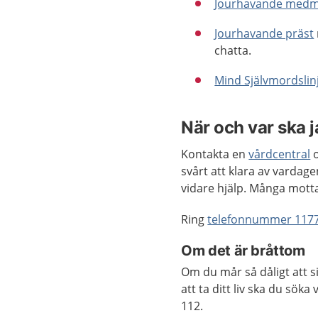
Jourhavande medm
Jourhavande präst
chatta.
Mind Självmordslin
När och var ska 
Kontakta en
vårdcentral
o
svårt att klara av vardage
vidare hjälp. Många mot
Ring
telefonnummer 117
Om det är bråttom
Om du mår så dåligt att s
att ta ditt liv ska du sök
112.