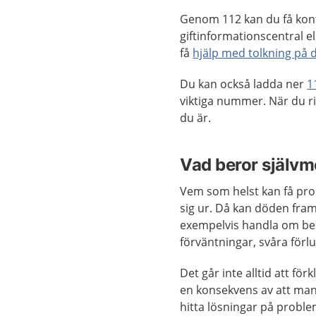
Genom 112 kan du få kont
giftinformationscentral e
få
hjälp med tolkning på d
Du kan också ladda ner
1
viktiga nummer. När du r
du är.
Vad beror självm
Vem som helst kan få pro
sig ur. Då kan döden fram
exempelvis handla om besv
förväntningar, svåra för
Det går inte alltid att fö
en konsekvens av att man 
hitta lösningar på problem