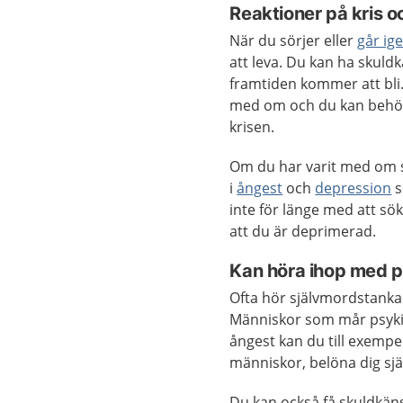
Reaktioner på kris o
När du sörjer eller
går ig
att leva. Du kan ha skuld
framtiden kommer att bli.
med om och du kan behöva 
krisen.
Om du har varit med om s
i
ångest
och
depression
s
inte för länge med att sö
att du är deprimerad.
Kan höra ihop med p
Ofta hör självmordstank
Människor som mår psykiskt
ångest kan du till exempel
människor, belöna dig själv
Du kan också få skuldkäns