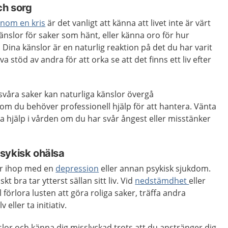
ch sorg
enom en kris
är det vanligt att känna att livet inte är värt
känslor för saker som hänt, eller känna oro för hur
 Dina känslor är en naturlig reaktion på det du har varit
stöd av andra för att orka se att det finns ett liv efter
våra saker kan naturliga känslor övergå
om du behöver professionell hjälp för att hantera. Vänta
ka hjälp i vården om du har svår ångest eller misstänker
sykisk ohälsa
ar ihop med en
depression
eller annan psykisk sjukdom.
 bra tar ytterst sällan sitt liv. Vid
nedstämdhet
eller
 förlora lusten att göra roliga saker, träffa andra
 eller ta initiativ.
lor och känna dig misslyckad trots att du anstränger dig