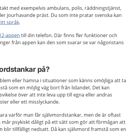
akt med exempelvis ambulans, polis, räddningstjänst,
ller jourhavande präst. Du som inte pratar svenska kan
itt språk
.
12-appen
till din telefon. Där finns fler funktioner och
inger från appen kan den som svarar se var någonstans
ordstankar på?
blem eller hamna i situationer som känns omöjliga att ta
stå som en möjlig väg bort från lidandet. Det kan
ikelse över att inte leva upp till egna eller andras
luster eller ett misslyckande.
rklara varför man får självmordstankar, men de är oftast
mår psykiskt dåligt på ett sätt som gör att förmågan att
 blir tillfälligt nedsatt. Då kan självmord framstå som en