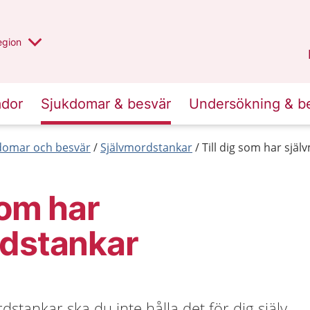
r valt region
n annan
egion
Kronoberg
.
ador
Sjukdomar & besvär
Undersökning & b
kdomar och besvär
Självmordstankar
Till dig som har sjä
som har
rdstankar
stankar ska du inte hålla det för dig själv,