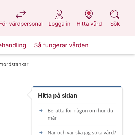
på 1177.se
på 1177.se
på 1177.se
på 1177.se
För vårdpersonal
Logga in
Hitta vård
Sök
ehandling
Så fungerar vården
lvmordstankar
Hitta på sidan
Berätta för någon om hur du
mår
När och var ska jag söka vård?