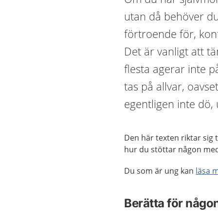
utan då behöver du
förtroende för, kont
Det är vanligt att 
flesta agerar inte p
tas på allvar, oavs
egentligen inte dö,
Den här texten riktar sig 
hur du stöttar någon me
Du som är ung kan
läsa 
Berätta för någo