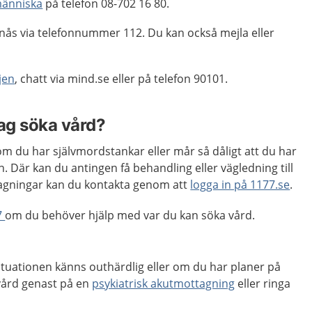
änniska
på telefon 08-702 16 80.
nås via telefonnummer 112. Du kan också mejla eller
jen
, chatt via mind.se eller på telefon 90101.
jag söka vård?
m du har självmordstankar eller mår så dåligt att du har
n. Där kan du antingen få behandling eller vägledning till
tagningar kan du kontakta genom att
logga in på 1177.se
.
7
om du behöver hjälp med var du kan söka vård.
ituationen känns outhärdlig eller om du har planer på
a vård genast på en
psykiatrisk akutmottagning
eller ringa