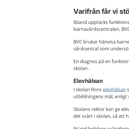
Varifrån får vi st
Ibland upptäcks funktions
barnavårdscentralen, BV
BVC brukar hänvisa barnet
vårdcentral som undersök
En diagnos på en funktion
skolan.
Elevhälsan
I skolan finns
elevhälsan
s
utbildningens mål, enligt 
Skolans rektor kan ge elev
det svårt i skolan, så att 
Ibland behöver svårighete