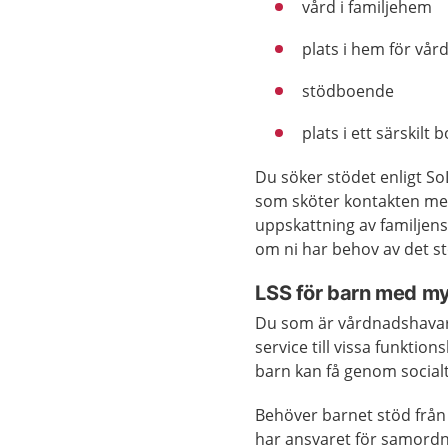
vård i familjehem
plats i hem för vå
stödboende
plats i ett särskilt 
Du söker stödet enligt S
som sköter kontakten med
uppskattning av familjen
om ni har behov av det st
LSS för barn med m
Du som är vårdnadshavare
service till vissa funkti
barn kan få genom socialt
Behöver barnet stöd fr
har ansvaret för samordn