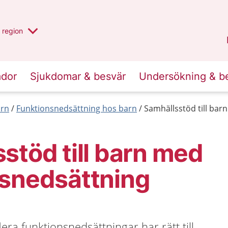
har valt region
en annan
region
Jönköpings län
.
ador
Sjukdomar & besvär
Undersökning & b
arn
Funktionsnedsättning hos barn
Samhällsstöd till bar
stöd till barn med
nsnedsättning
era funktionsnedsättningar har rätt till