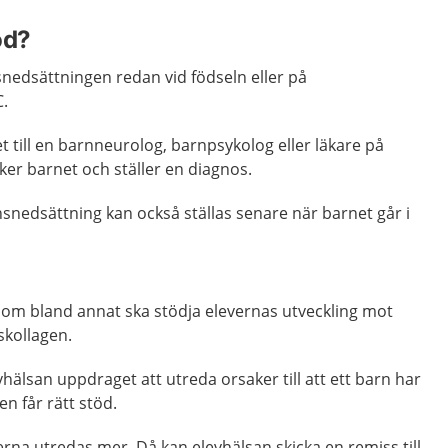
öd?
nedsättningen redan vid födseln eller på
C.
 till en barnneurolog, barnpsykolog eller läkare på
er barnet och ställer en diagnos.
snedsättning kan också ställas senare när barnet går i
om bland annat ska stödja elevernas utveckling mot
skollagen.
hälsan uppdraget att utreda orsaker till att ett barn har
hen får rätt stöd.
rna utredas mer. Då kan elevhälsan skicka en remiss till