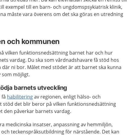
ill exempel till en barn- och ungdomspsykiatrisk klinik,
na måste vara överens om det ska göras en utredning
nen och kommunen
r på vilken funktionsnedsättning barnet har och hur
nets vardag. Du ska som vårdnadshavare få stöd hos
där ni bor. Målet med stödet är att barnet ska kunna
iv som möjligt.
stödja barnets utveckling
 få
habilitering
av regionen, enligt hälso- och
t stöd det blir beror på vilken funktionsnedsättning
t den påverkar barnets vardag.
ara medicinska insatser, anpassning av hemmiljön,
 och teckenspråksutbildning för närstående. Det kan