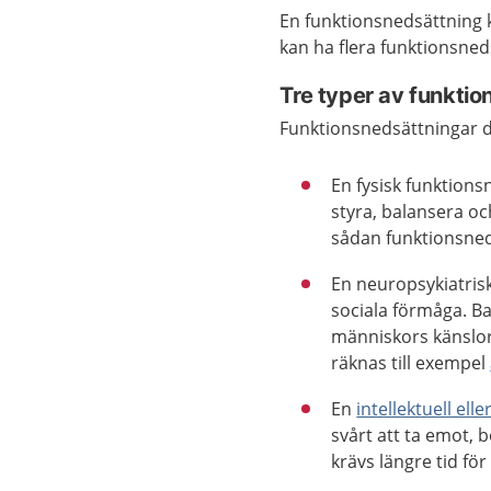
En funktionsnedsättning k
kan ha flera funktionsned
Tre typer av funkti
Funktionsnedsättningar de
En fysisk funktions
styra, balansera o
sådan funktionsne
En neuropsykiatris
sociala förmåga. Ba
människors känslor 
räknas till exempel
En
intellektuell ell
svårt att ta emot, 
krävs längre tid för