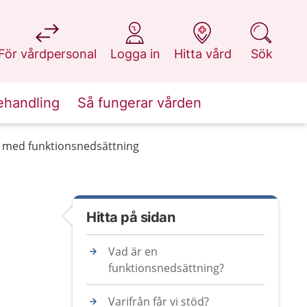
på 1177.se
på 1177.se
på 1177.se
på 1177.se
För vårdpersonal
Logga in
Hitta vård
Sök
ehandling
Så fungerar vården
n med funktionsnedsättning
Hitta på sidan
Vad är en
funktionsnedsättning?
Varifrån får vi stöd?