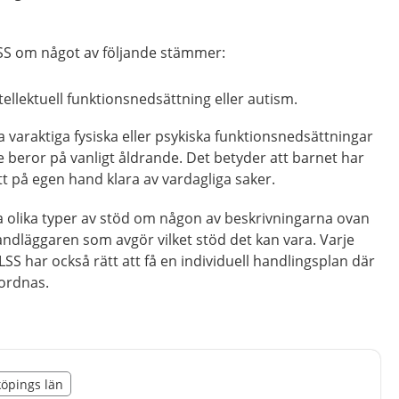
LSS om något av följande stämmer:
tellektuell funktionsnedsättning eller autism.
 varaktiga fysiska eller psykiska funktionsnedsättningar
 beror på vanligt åldrande. Det betyder att barnet har
tt på egen hand klara av vardagliga saker.
lera olika typer av stöd om någon av beskrivningarna ovan
ndläggaren som avgör vilket stöd det kan vara. Varje
SS har också rätt att få en individuell handlingsplan där
mordnas.
illägget från region Jönköpings län
köpings län
egion Jönköpings län