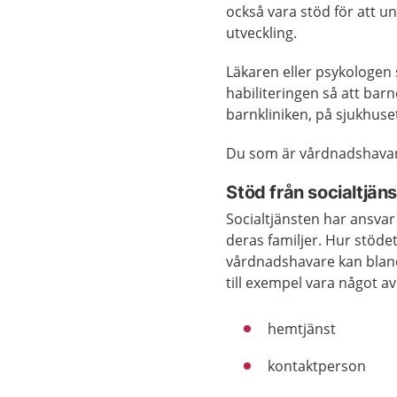
också vara stöd för att u
utveckling.
Läkaren eller psykologen 
habiliteringen så att bar
barnkliniken, på sjukhuset 
Du som är vårdnadshavare
Stöd från socialtjän
Socialtjänsten har ansvar
deras familjer. Hur stödet
vårdnadshavare kan bland 
till exempel vara något av
hemtjänst
kontaktperson