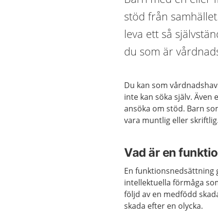
stöd från samhället
leva ett så självstä
du som är vårdnads
Du kan som vårdnadshavare
inte kan söka själv. Även
ansöka om stöd. Barn som 
vara muntlig eller skriftlig
Vad är en funkti
En funktionsnedsättning g
intellektuella förmåga s
följd av en medfödd skad
skada efter en olycka.