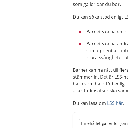
som gäller där du bor.
Du kan söka stöd enligt 
Barnet ska ha en in
Barnet ska ha andra
som uppenbart inte
stora svårigheter a
Barnet kan ha rätt till f
stämmer in. Det är LSS-ha
barn som har stöd enligt L
alla stödinsatser ska sa
Du kan läsa om
LSS här
.
Slut på det regionala t
Innehållet gäller för Jön
Nedan innehåll gäller r