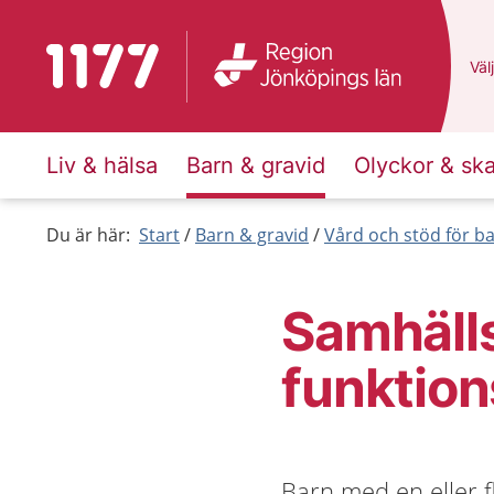
Till startsidan för 1177
Du 
Välj
Liv & hälsa
Barn & gravid
Olyckor & sk
Du är här:
Start
Barn & gravid
Vård och stöd för b
Samhälls
funktio
Barn med en eller fl