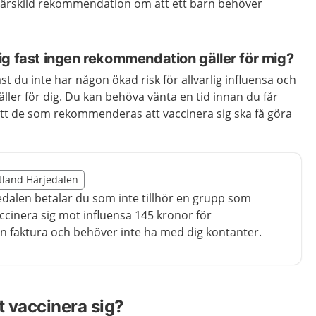
särskild rekommendation om att ett barn behöver
ig fast ingen rekommendation gäller för mig?
ast du inte har någon ökad risk för allvarlig influensa och
ler för dig. Du kan behöva vänta en tid innan du får
 att de som rekommenderas att vaccinera sig ska få göra
illägget från region Jämtland Härjedalen
mtland Härjedalen
egion Jämtland Härjedalen
edalen betalar du som inte tillhör en grupp som
cinera sig mot influensa 145 kronor för
en faktura och behöver inte ha med dig kontanter.
t vaccinera sig?