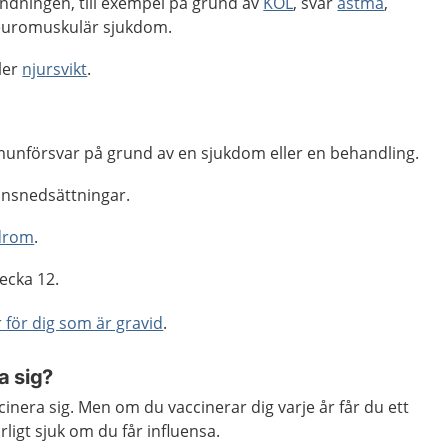
ndningen, till exempel på grund av
KOL
, svår
astma
,
neuromuskulär sjukdom.
ller
njursvikt
.
unförsvar på grund av en sjukdom eller en behandling.
onsnedsättningar.
drom
.
vecka 12.
 för dig som är gravid
.
a sig?
vaccinera sig. Men om du vaccinerar dig varje år får du ett
rligt sjuk om du får influensa.