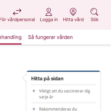
på 1177.se
på 1177.se
på 1177.se
på 1177.se
För vårdpersonal
Logga in
Hitta vård
Sök
ehandling
Så fungerar vården
Hitta på sidan
Viktigt att du vaccinerar dig
varje år
Rekommenderas du