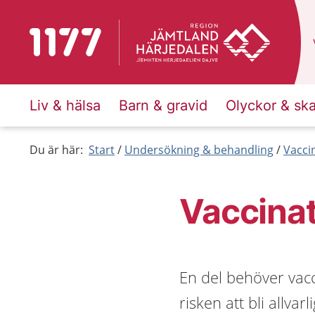
Till startsidan för 1177
Liv & hälsa
Barn & gravid
Olyckor & sk
Du är här:
Start
Undersökning & behandling
Vacci
Vaccinat
En del behöver vacc
risken att bli allva