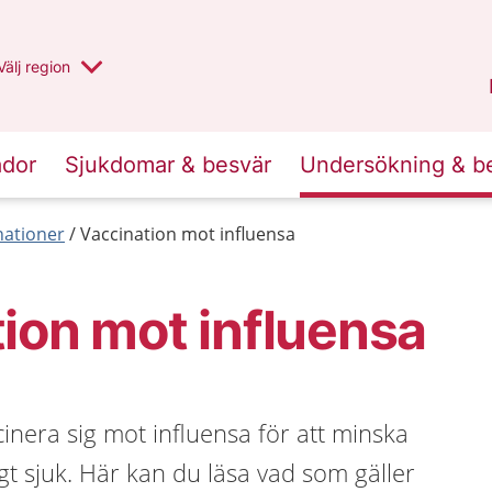
Du har valt region
Välj
en annan
region
Jämtland Härjedalen
.
ador
Sjukdomar & besvär
Undersökning & b
nationer
Vaccination mot influensa
ion mot influensa
inera sig mot influensa för att minska
rligt sjuk. Här kan du läsa vad som gäller