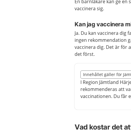
En barnläkare kan ge en 
vaccinera sig.
Kan jag vaccinera m
Ja. Du kan vaccinera dig f
ingen rekommendation gäl
vaccinera dig. Det är för
det först.
Slut på det regionala t
Innehållet gäller för Jä
Nedan innehåll gäller r
I Region Jämtland Härj
rekommenderas att vac
vaccinationen. Du får 
Vad kostar det at