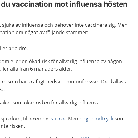
u vaccination mot influensa hösten
ligt sjuka av influensa och behöver inte vaccinera sig. Men
ation om något av följande stämmer:
ller är äldre.
dom eller en ökad risk för allvarlig influensa av någon
ller alla från 6 månaders ålder.
on som har kraftigt nedsatt immunförsvar. Det kallas att
t.
aker som ökar risken för allvarlig influensa:
lsjukdom, till exempel
stroke
. Men
högt blodtryck
som
nte risken.